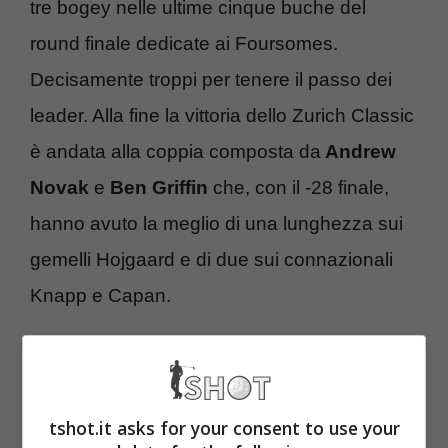
tre bogey nelle ultime cinque buche del
round finale dedicate ai Foursomes.
Decisamente troppi per tenere il passo dei
leader. Alla fine la vittoria dello Zurich Classic
è andata alla coppia composta da
Andrew
Novak
e
Ben Griffin
che, con il -28 finale,
hanno avuto la meglio di una lunghezza sui
gemelli Hojgaard e di due sui connazionali
Knapp e Capan.
E’ decisamente on fire Andrew Novak
. Il
trionfo allo Zurich Classic segue il terzo posto
tshot.it asks for your consent to use your
ottenuto al Texas Open e il secondo all’RBC