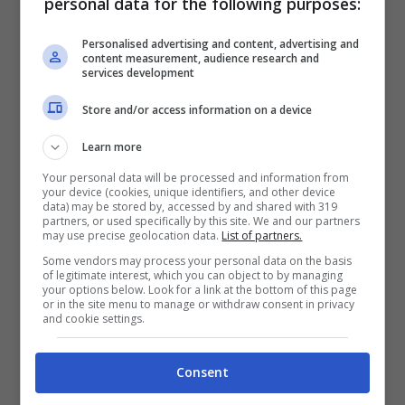
personal data for the following purposes:
Heritage, uno dei signature events della
Personalised advertising and content, advertising and
stagione nel quale è stato sconfitto al playoff
content measurement, audience research and
services development
da Justin Thomas. Risultati che hanno
Store and/or access information on a device
permesso a Novak di compiere un balzo
importante nella FedEx Cup.
Learn more
Your personal data will be processed and information from
your device (cookies, unique identifiers, and other device
Che balzo in FedEx Cup:
data) may be stored by, accessed by and shared with 319
partners, or used specifically by this site. We and our partners
may use precise geolocation data.
List of partners.
c’è una new entry in top ten
Some vendors may process your personal data on the basis
of legitimate interest, which you can object to by managing
your options below. Look for a link at the bottom of this page
or in the site menu to manage or withdraw consent in privacy
Con i punti conquistati allo Zurich Classic,
and cookie settings.
Novak ha guadagnato ben nove posizioni
in graduatoria e attualmente occupa il sesto
Consent