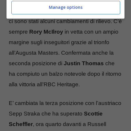
posto nella classifica FedEx con 1,380 punti.
Manage options
L’americano è vicinissimo alla top five dove
ci sono stati alcuni cambiamenti di rilievo. C’è
sempre
Rory McIlroy
in vetta con un ampio
margine sugli inseguitori grazie al trionfo
all’Augusta Masters. Confermata anche la
seconda posizione di
Justin Thomas
che
ha compiuto un balzo notevole dopo il ritorno
alla vittoria all’RBC Heritage.
E’ cambiata la terza posizione con l’austriaco
Sepp Straka che ha superato
Scottie
Scheffler
, ora quarto davanti a Russell