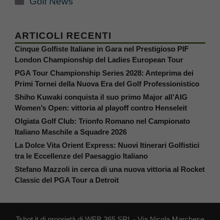
Golf News
ARTICOLI RECENTI
Cinque Golfiste Italiane in Gara nel Prestigioso PIF
London Championship del Ladies European Tour
PGA Tour Championship Series 2028: Anteprima dei
Primi Tornei della Nuova Era del Golf Professionistico
Shiho Kuwaki conquista il suo primo Major all’AIG
Women’s Open: vittoria al playoff contro Henseleit
Olgiata Golf Club: Trionfo Romano nel Campionato
Italiano Maschile a Squadre 2026
La Dolce Vita Orient Express: Nuovi Itinerari Golfistici
tra le Eccellenze del Paesaggio Italiano
Stefano Mazzoli in cerca di una nuova vittoria al Rocket
Classic del PGA Tour a Detroit
Tshot.it di proprietà di WEB 365 SRL - Via Nicola Marchese