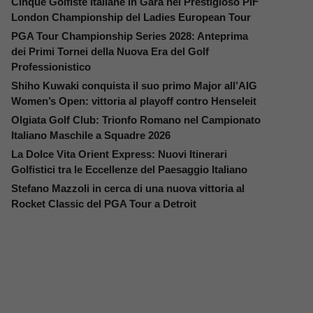
Cinque Golfiste Italiane in Gara nel Prestigioso PIF
London Championship del Ladies European Tour
PGA Tour Championship Series 2028: Anteprima
dei Primi Tornei della Nuova Era del Golf
Professionistico
Shiho Kuwaki conquista il suo primo Major all’AIG
Women’s Open: vittoria al playoff contro Henseleit
Olgiata Golf Club: Trionfo Romano nel Campionato
Italiano Maschile a Squadre 2026
La Dolce Vita Orient Express: Nuovi Itinerari
Golfistici tra le Eccellenze del Paesaggio Italiano
Stefano Mazzoli in cerca di una nuova vittoria al
Rocket Classic del PGA Tour a Detroit