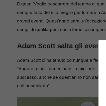
Digest: “Voglio trascorrere del tempo di qual
sempre fatto del mio meglio per tornare n Au
grandi eventi. Quest’anno sarà un’eccezion
campi di qualità per i nostri tornei più importa
Adam Scott salta gli eventi
Adam Scott ci ha tenuto comunque a fare un 
“Auguro a tutti i partecipanti la migliore fo
successo, anche se quest’anno non sarò lì, ri
golf australiano”.