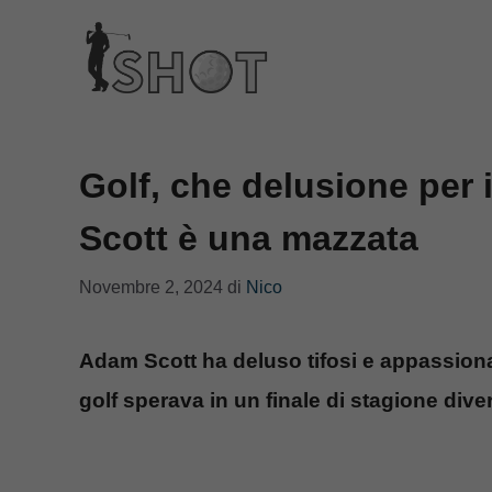
Vai
al
contenuto
Golf, che delusione per i 
Scott è una mazzata
Novembre 2, 2024
di
Nico
Adam Scott ha deluso tifosi e appassiona
golf sperava in un finale di stagione div