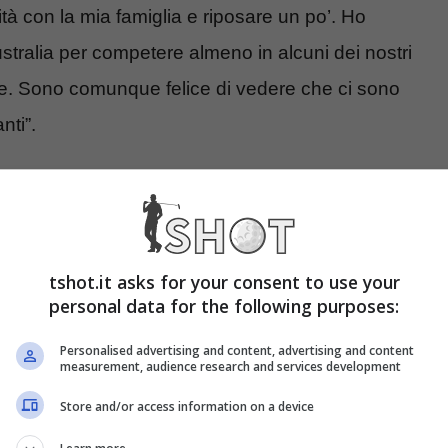
ità con la mia famiglia e riposare un po’. Ho
stralia per competere almeno in alcuni dei nostri
e. Sono comunque felice di vedere che ci sono
nti”.
 australiani, l’annuncio
grosso augurio a chi parteciperà agli eventi:
tshot.it asks for your consent to use your
rtuna e sono sicuro che i tornei saranno un grande
personal data for the following purposes:
ngrazio tutti gli sponsor per aver sostenuto il
Personalised advertising and content, advertising and content
measurement, audience research and services development
Store and/or access information on a device