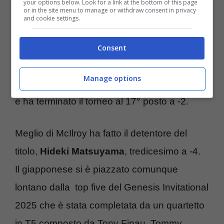
your options below. Look for a link at the bottom of this page
in carriera. Il fuoriclasse texano ha chiuso il
or in the site menu to manage or withdraw consent in privacy
and cookie settings.
Genesis al terzo posto, a pari merito a -9,
con il connazionale Rodgers, al comando
Consent
prima del giro conclusione.
Rory McIlroy
Manage options
aveva già perso contatto dai primi al sabato
e ha terminato il torneo al 17° posto a -2.
Meglio di McIlroy ha fatto il detentore del
titolo,
Hideki Matsuyama
, tredicesimo a -4.
Il giapponese si è piazzato comunque
lontano dalla top five del Genesis Invitational
2025 che è stata completata da un quartetto
in T5 composto da Tony Finau, Tommy