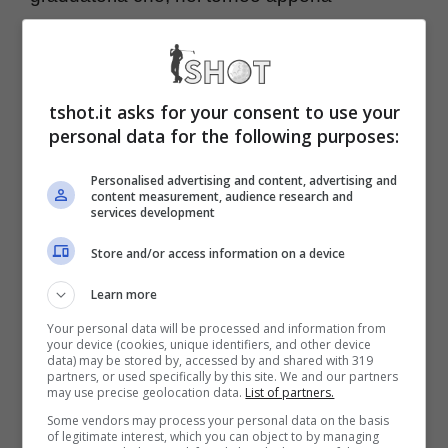
concluso, non è riuscito a superare il taglio.
Non solo. Da oggi Aberg è anche il nuovo
numero 4 del World Ranking, preceduto solo
tshot.it asks for your consent to use your
personal data for the following purposes:
da Scheffler, Schauffele e McIlroy.
Personalised advertising and content, advertising and
content measurement, audience research and
Genesis Invitational, bene
services development
Scheffler: McIlroy fuori
Store and/or access information on a device
dalla top ten
Learn more
Your personal data will be processed and information from
your device (cookies, unique identifiers, and other device
Gli otto birdie (con due bogey) nelle ultime 18
data) may be stored by, accessed by and shared with 319
partners, or used specifically by this site. We and our partners
may use precise geolocation data.
List of partners.
buche non sono bastati a
Scottie Scheffler
Some vendors may process your personal data on the basis
per prendersi la vetta di un torneo mai vinto
of legitimate interest, which you can object to by managing