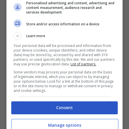
Personalised advertising and content, advertising and
content measurement, audience research and
Per Penge è la prima vittoria sull’European
services development
Tour dopo due successi sul Challenger Tour
Store and/or access information on a device
e uno sul PGA EuroPro Tour. Buonissima
Learn more
prestazione per
Edoardo Molinari
che ha
Your personal data will be processed and information from
your device (cookies, unique identifiers, and other device
concluso l’Hainan Classic in sesta posizione,
data) may be stored by, accessed by and shared with 319
partners, or used specifically by this site. We and our partners
a -11. Per il veterano azzurro, confermato nel
may use precise geolocation data.
List of partners.
ruolo di vice capitano nella prossima
Some vendors may process your personal data on the basis
of legitimate interest, which you can object to by managing
your options below. Look for a link at the bottom of this page
edizione di Ryder Cup, è la seconda top ten
or in the site menu to manage or withdraw consent in privacy
and cookie settings.
stagionale. Ottimo il suo ultimo giro nel quale
ha rimontato quattordici posizioni.
Consent
Il DP World Tour torna in
Manage options