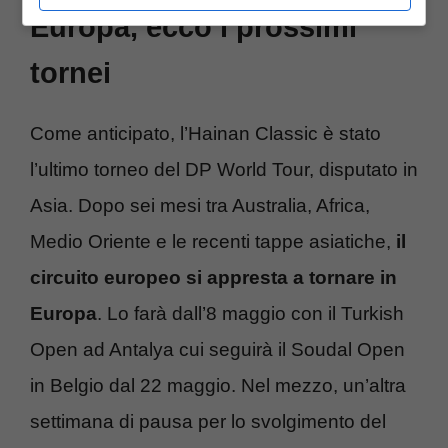
Europa, ecco i prossimi
tornei
Come anticipato, l’Hainan Classic è stato
l’ultimo torneo del DP World Tour, disputato in
Asia. Dopo sei mesi tra Australia, Africa,
Medio Oriente e le recenti tappe asiatiche,
il
circuito europeo si appresta a tornare in
Europa
. Lo farà dall’8 maggio con il Turkish
Open ad Antalya cui seguirà il Soudal Open
in Belgio dal 22 maggio. Nel mezzo, un’altra
settimana di pausa per lo svolgimento del