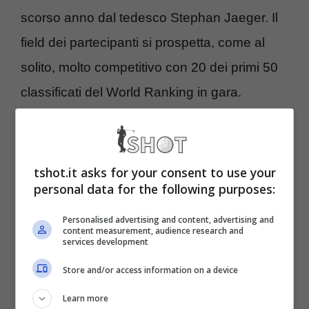
scorso anno dal tedesco Stephan Jaeger. Il
field dei partecipanti si prospetta, come al
solito, molto competitivo con 20 dei primi 50
classificati del World Ranking in gara.
Matteo Manassero in
campo al Texas Open,
tshot.it asks for your consent to use your
personal data for the following purposes:
presenti anche Scheffler e
Personalised advertising and content, advertising and
McIlroy
content measurement, audience research and
services development
Store and/or access information on a device
A Houston torna in campo
Matteo
Learn more
Manassero
, reduce dal taglio subito al