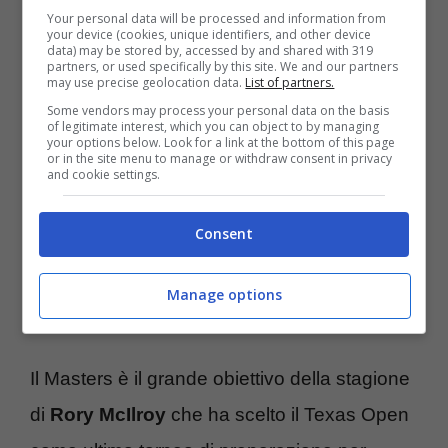
Your personal data will be processed and information from
secondo giro del Velspar Championship. Per
your device (cookies, unique identifiers, and other device
data) may be stored by, accessed by and shared with 319
la seconda volta in stagione, l’azzurro non è
partners, or used specifically by this site. We and our partners
may use precise geolocation data.
List of partners.
riuscito a terminare un torneo sul PGA Tour.
Some vendors may process your personal data on the basis
of legitimate interest, which you can object to by managing
Era accaduto già al Cognizant Classic. Per
your options below. Look for a link at the bottom of this page
or in the site menu to manage or withdraw consent in privacy
Matteo c’è una motivazione in più per
and cookie settings.
riscattarsi a Houston. Chi vince il Texas
Consent
Open, infatti, avrà diritto a un invito
all’Augusta Masters, il primo Major della
Manage options
stagione in programma dal 10 al 13 aprile.
Il Masters è il grande obiettivo della stagione
di
Rory McIlroy
che ha scelto il Texas Open