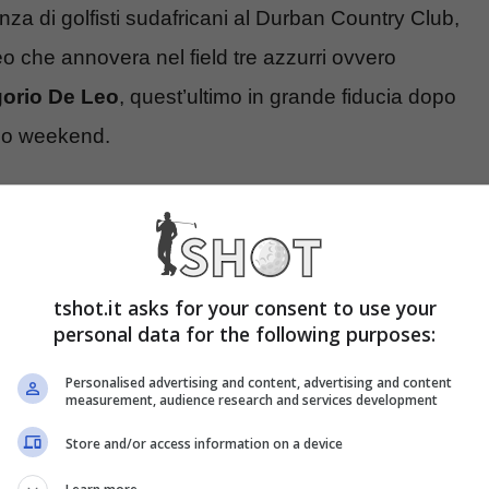
nza di golfisti sudafricani al Durban Country Club,
o che annovera nel field tre azzurri ovvero
orio De Leo
, quest’ultimo in grande fiducia dopo
rso weekend.
 il field del torneo e dove
tshot.it asks for your consent to use your
Dean Burmester, ben tre azzurri si piazzarono in
personal data for the following purposes:
o posto), Matteo Manassero (quinto) e Francesco
Personalised advertising and content, advertising and content
measurement, audience research and services development
te anche nel field di questa edizione. Tra i suoi
Store and/or access information on a device
chwartzel
, uno dei membri della LIV Golf.