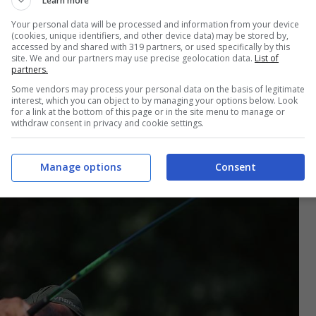
Learn more
to torneo è la possibilità per i tre classificati di
Your personal data will be processed and information from your device
(cookies, unique identifiers, and other device data) may be stored by,
tecipare all’Open Championship
, uno dei
accessed by and shared with 319 partners, or used specifically by this
site. We and our partners may use precise geolocation data.
List of
prossimo luglio in Irlanda del Nord.
partners.
Some vendors may process your personal data on the basis of legitimate
interest, which you can object to by managing your options below. Look
for a link at the bottom of this page or in the site menu to manage or
withdraw consent in privacy and cookie settings.
Manage options
Consent