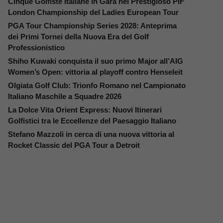
Cinque Golfiste Italiane in Gara nel Prestigioso PIF
London Championship del Ladies European Tour
PGA Tour Championship Series 2028: Anteprima
dei Primi Tornei della Nuova Era del Golf
Professionistico
Shiho Kuwaki conquista il suo primo Major all’AIG
Women’s Open: vittoria al playoff contro Henseleit
Olgiata Golf Club: Trionfo Romano nel Campionato
Italiano Maschile a Squadre 2026
La Dolce Vita Orient Express: Nuovi Itinerari
Golfistici tra le Eccellenze del Paesaggio Italiano
Stefano Mazzoli in cerca di una nuova vittoria al
Rocket Classic del PGA Tour a Detroit