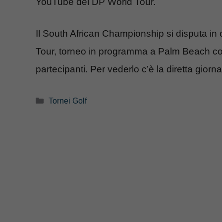
YouTube del DP World Tour.
Il South African Championship si disputa i
Tour, torneo in programma a Palm Beach co
partecipanti. Per vederlo c’è la diretta giorna
Categorie
Tornei Golf