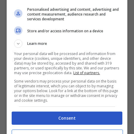
combinare la vita da spiaggia con una bella
Personalised advertising and content, advertising and
content measurement, audience research and
partita a golf, magari cercando di giocare
services development
negli orari più freschi.
Store and/or access information on a device
L’ideale sarebbe scegliere una destinazione
Learn more
dove vi sono più campi da golf nelle
Your personal data will be processed and information from
vicinanze della residenza scelta per la
your device (cookies, unique identifiers, and other device
data) may be stored by, accessed by and shared with 319
partners, or used specifically by this site. We and our partners
vacanza. Per esempio in
Algarve
(Portogallo)
may use precise geolocation data.
List of partners.
o
Costa del Sol
(Spagna) vi sono molte
Some vendors may process your personal data on the basis
of legitimate interest, which you can object to by managing
location che offrono ampia scelta di campi da
your options below. Look for a link at the bottom of this page
or in the site menu to manage or withdraw consent in privacy
and cookie settings.
golf.
Consent
Personalmente amo molto la montagna in
estate. Mi piacciono i boschi (meglio