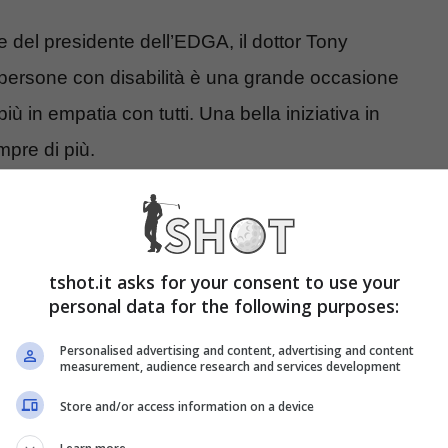
 del presidente dell’EDGA, il dottor Tony
 persone con disabilità è una grande occasione
iù in empatia con tutti. Una bella iniziativa in
mpre di più.
tshot.it asks for your consent to use your
personal data for the following purposes:
Personalised advertising and content, advertising and content
measurement, audience research and services development
Store and/or access information on a device