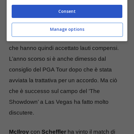
McIlroy
Consent
Più volte
McIlroy
si è opposto alla creazione
Manage options
del LIV Golf, a differenza di altre superstar
che hanno quindi accettato lauti compensi.
L’anno scorso si è anche dimesso dal
consiglio del PGA Tour dopo che è stata
avviata la trattativa per un accordo. Ma ciò
che è successo sul campo del ‘The
Showdown’ a Las Vegas ha fatto molto
discutere.
McIlroy
con
Scheffler
ha vinto il match di