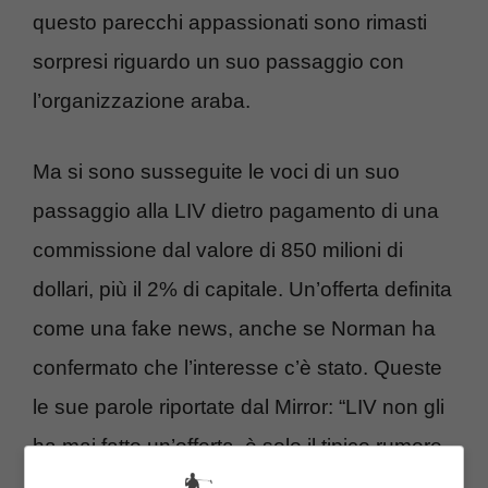
questo parecchi appassionati sono rimasti
sorpresi riguardo un suo passaggio con
l’organizzazione araba.
Ma si sono susseguite le voci di un suo
passaggio alla LIV dietro pagamento di una
commissione dal valore di 850 milioni di
dollari, più il 2% di capitale. Un’offerta definita
come una fake news, anche se Norman ha
confermato che l’interesse c’è stato. Queste
le sue parole riportate dal Mirror: “LIV non gli
ha mai fatto un’offerta, è solo il tipico rumore
bianco che si diffonde nel settore”.