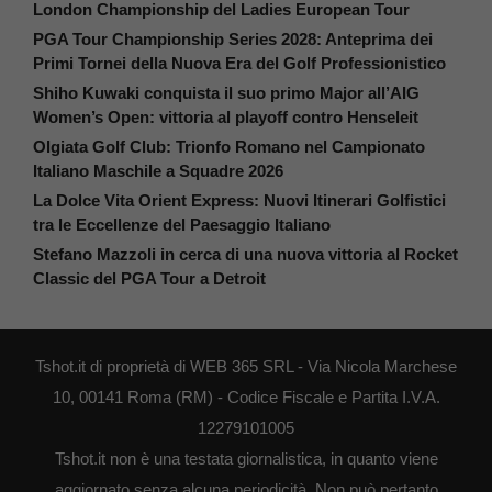
London Championship del Ladies European Tour
PGA Tour Championship Series 2028: Anteprima dei
Primi Tornei della Nuova Era del Golf Professionistico
Shiho Kuwaki conquista il suo primo Major all’AIG
Women’s Open: vittoria al playoff contro Henseleit
Olgiata Golf Club: Trionfo Romano nel Campionato
Italiano Maschile a Squadre 2026
La Dolce Vita Orient Express: Nuovi Itinerari Golfistici
tra le Eccellenze del Paesaggio Italiano
Stefano Mazzoli in cerca di una nuova vittoria al Rocket
Classic del PGA Tour a Detroit
Tshot.it di proprietà di WEB 365 SRL - Via Nicola Marchese
10, 00141 Roma (RM) - Codice Fiscale e Partita I.V.A.
12279101005
Tshot.it non è una testata giornalistica, in quanto viene
aggiornato senza alcuna periodicità. Non può pertanto