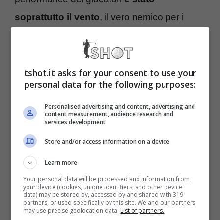
soprattutto il vento
, il vero nemico per i
golfisti. Un fatto che ha inevitabilmente
condizionato la classifica con solo 13
giocatori sopra par.
tshot.it asks for your consent to use your
personal data for the following purposes:
Golf, Genesis Invitational:
Personalised advertising and content, advertising and
content measurement, audience research and
services development
la classifica dopo il primo
Store and/or access information on a device
giro
Learn more
Nei 13, oltre ai tre citati, c’è anche
Scottie
Your personal data will be processed and information from
your device (cookies, unique identifiers, and other device
data) may be stored by, accessed by and shared with 319
Scheffler
. Il numero uno del mondo ha
partners, or used specifically by this site. We and our partners
may use precise geolocation data.
List of partners.
chiuso le prime 18 al quarto posto a -2 con