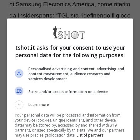
di Samsung Electonics America, come riferito
da Insidersports: “TGL sta ridefinendo il gioco
del golf combinando intrattenimento ad alta
energia con tecnologia all’avanguardia per
tshot.it asks for your consent to use your
avvicinare i tifosi all’azione, dallo schermo al
personal data for the following purposes:
green”.
Personalised advertising and content, advertising and
content measurement, audience research and
services development
TGL e Samsung insieme:
Store and/or access information on a device
esulta Tiger Woods per le
Learn more
novità incredibili
Your personal data will be processed and information from
your device (cookies, unique identifiers, and other device
data) may be stored by, accessed by and shared with 319
Prosegue Phelps: “I display di Samsung
partners, or used specifically by this site. We and our partners
may use precise geolocation data.
List of partners.