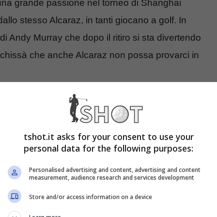
una grande passione nel torneo di Shanghai
allo stesso Alcaraz, in tanti giocano a golf. In
di Andy Murray che dopo il ritiro si sta divertendo
E chissà che anche Alcaraz non possa provarci in
tshot.it asks for your consent to use your
personal data for the following purposes:
Personalised advertising and content, advertising and content
measurement, audience research and services development
Store and/or access information on a device