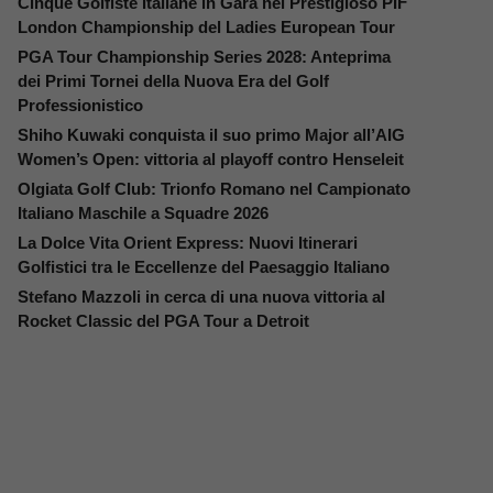
Cinque Golfiste Italiane in Gara nel Prestigioso PIF
London Championship del Ladies European Tour
PGA Tour Championship Series 2028: Anteprima
dei Primi Tornei della Nuova Era del Golf
Professionistico
Shiho Kuwaki conquista il suo primo Major all’AIG
Women’s Open: vittoria al playoff contro Henseleit
Olgiata Golf Club: Trionfo Romano nel Campionato
Italiano Maschile a Squadre 2026
La Dolce Vita Orient Express: Nuovi Itinerari
Golfistici tra le Eccellenze del Paesaggio Italiano
Stefano Mazzoli in cerca di una nuova vittoria al
Rocket Classic del PGA Tour a Detroit