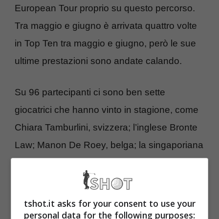
European Tour proprio su questo percorso.
Tra maggio e giugno è arrivata quattro volte
in Top Ten tra maggio e giugno, però le sue
ultime prestazioni sono andate calando.
Su 96 partecipanti ci sono ben sette
giocatrici che hanno vinto in stagione, come
Chiara Tamburlini, svizzera; l’inglese Bronte
Law; Manon De Roey, belga; la singaporiana
Shannon Tan, numero 9 del ranking; altre
due inglesi ovvero Annabel Dimmock e Amy
Taylor – che ha vinto il Ladies Italian Open –
tshot.it asks for your consent to use your
personal data for the following purposes:
e la tedesca Helen Briem. Quest’ultima è