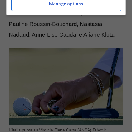
linea generale, sono molto agguerrite le
Manage options
francesi come Céline Herbin, ma anche
Pauline Roussin-Bouchard, Nastasia
Nadaud, Anne-Lise Caudal e Ariane Klotz.
L’Italia punta su Virginia Elena Carta (ANSA) Tshot.it