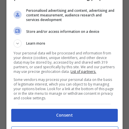
stata appena passata di categoria, che ha
Personalised advertising and content, advertising and
content measurement, audience research and
appena vinto il suo primo successo sul LET
services development
proprio in Spagna.
Store and/or access information on a device
Learn more
Lacoste Ladies Open de
Your personal data will be processed and information from
your device (cookies, unique identifiers, and other device
France, c’è Carta per l’Italia
data) may be stored by, accessed by and shared with 319
partners, or used specifically by this site. We and our partners
may use precise geolocation data.
List of partners.
Ci sono altre possibili protagoniste come
Some vendors may process your personal data on the basis
of legitimate interest, which you can object to by managing
your options below. Look for a link at the bottom of this page
Maria Hernandez, spagnola, l’inglese
or in the site menu to manage or withdraw consent in privacy
and cookie settings.
Gabriella Cowley e le svedesi Sofie Bringner
e Lisa Pettersson. Senza dimenticare Laura
Consent
Fuenfstueck, la ceca Sara Kouskova. In