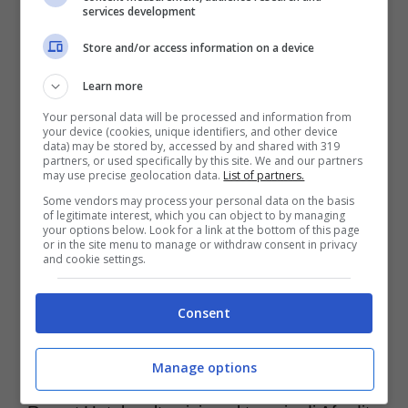
services development
sull’Egeo da più buche. Il
green fee
costa 80
Store and/or access information on a device
euro. E’ possibile soggiornare al vicino Terra
Maris Convention & Golf Resort non lontano
Learn more
da Hersonissos con un mare spettacolare.
Your personal data will be processed and information from
your device (cookies, unique identifiers, and other device
data) may be stored by, accessed by and shared with 319
partners, or used specifically by this site. We and our partners
may use precise geolocation data.
List of partners.
Cipro
offre l’
Eléa Golf Club
, un campo da 18
Some vendors may process your personal data on the basis
buche, par 71 mediamente lungo di 6.775
of legitimate interest, which you can object to by managing
your options below. Look for a link at the bottom of this page
or in the site menu to manage or withdraw consent in privacy
metri senza troppe parti in piano e
and cookie settings.
decisamente ondulato con la buca 17 par 4
Consent
(481 metri) in pendenza conosciuta come
Bobby Jones. E’ possibile soggiornare
Manage options
presso l’InterContinental Aphrodite Hills