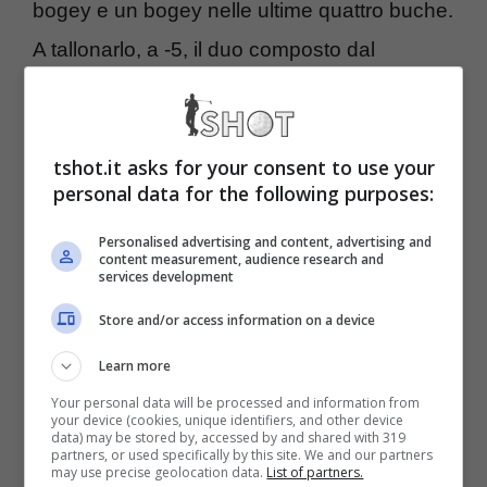
bogey e un bogey nelle ultime quattro buche.
A tallonarlo, a -5, il duo composto dal
connazionale Morikawa e dal canadese
Conners.
tshot.it asks for your consent to use your
personal data for the following purposes:
Golf, Arnold Palmer
Personalised advertising and content, advertising and
Invitational: McIlroy davanti
content measurement, audience research and
services development
a Scheffler
Store and/or access information on a device
Learn more
Rory McIlroy
ha migliorato il suo punteggio
Your personal data will be processed and information from
rispetto al primo giro. Il fuoriclasse
your device (cookies, unique identifiers, and other device
data) may be stored by, accessed by and shared with 319
nordirlandese è salito a -4 in T5 insieme
partners, or used specifically by this site. We and our partners
may use precise geolocation data.
List of partners.
all’australiano Jason Day e all’americano