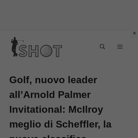
Vai
Menu
al
contenuto
Golf, nuovo leader
all’Arnold Palmer
Invitational: McIlroy
meglio di Scheffler, la