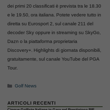
dei primi 20 classificati è prevista tra le 18.30
e le 19.50, ora italiana. Potete vedere tutto in
diretta su Eurosport 2, sul canale 211 del
decoder Sky oppure in streaming su SkyGo,
Dazn o la piattaforma proprietaria
Discovery+. Highlights di giornata disponibili,
gratuitamente, sul canale YouTube del PGA
Tour.
Categorie
Golf News
ARTICOLI RECENTI
Cinque Golfiste Italiane in Gara nel Prestigioso PIF