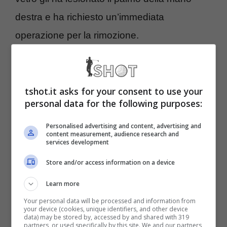
destra e ha richiesto un’immediata
operazione per la rimozione.
Senza Scheffler, gli appassionati possono
comunque consolarsi con un field di livello
tshot.it asks for your consent to use your
personal data for the following purposes:
elevatissimo che annovera ben sei top ten
del World Ranking pronti, insieme ad altri
Personalised advertising and content, advertising and
content measurement, audience research and
contendenti, a giocarsi il titolo vinto un anno
services development
fa dall’americano Chris Kirk.
Store and/or access information on a device
Learn more
The Sentry, i big in gara e
Your personal data will be processed and information from
your device (cookies, unique identifiers, and other device
dove vederlo in tv e in
data) may be stored by, accessed by and shared with 319
partners, or used specifically by this site. We and our partners