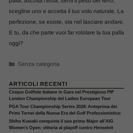
palla, ascolta l’erba, senti il peso del ferro,
scegline uno e accetta il tuo volo naturale. La
perfezione, se esiste, sta nel lasciare andare.
E tu, da che parte vuoi far rotolare la tua palla
oggi?
Categorie
Senza categoria
ARTICOLI RECENTI
Cinque Golfiste Italiane in Gara nel Prestigioso PIF
London Championship del Ladies European Tour
PGA Tour Championship Series 2028: Anteprima dei
Primi Tornei della Nuova Era del Golf Professionistico
Shiho Kuwaki conquista il suo primo Major all’AIG
Women’s Open: vittoria al playoff contro Henseleit