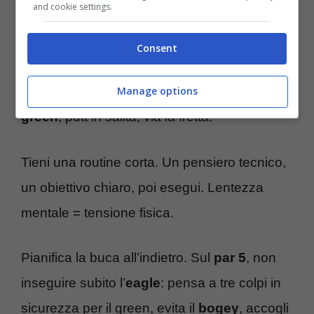
and cookie settings.
punteggio.
Consent
Disegna il tuo “cono di dispersione”. Mira a
Manage options
zone ampie, accetta il margine. Centro
green
, putt in salita, via la fretta.
Tieni una routine corta. Un pensiero tecnico,
un obiettivo chiaro, poi esegui. Lentezza
mentale = tensione fisica.
Pianifica la buca all’indietro. Sul
par 5
, non
inseguire subito l’
eagle
: pensa a tre colpi in
sicurezza per il green, evita il
bogey
, accogli