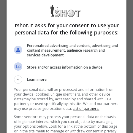
che costruisci nei colpi normali, quando resti
nel tuo ritmo e accetti la tua tendenza
tshot.it asks for your consent to use your
naturale. Se il tuo errore abituale spinge a
personal data for the following purposes:
destra, gioca con quel margine. Meglio
Personalised advertising and content, advertising and
sapere dove finirai, che sperare nell’istante
content measurement, audience research and
services development
miracoloso.
Store and/or access information on a device
Strategie pratiche per
Learn more
Your personal data will be processed and information from
giocare meglio
your device (cookies, unique identifiers, and other device
data) may be stored by, accessed by and shared with 319
partners, or used specifically by this site. We and our partners
may use precise geolocation data.
List of partners.
Scegli la posizione, non la distanza. Meglio
Some vendors may process your personal data on the basis
un drive da 200 metri sul
fairway
che 250 nel
of legitimate interest, which you can object to by managing
your options below. Look for a link at the bottom of this page
rough. La
potenza
senza
controllo
non fa
or in the site menu to manage or withdraw consent in privacy