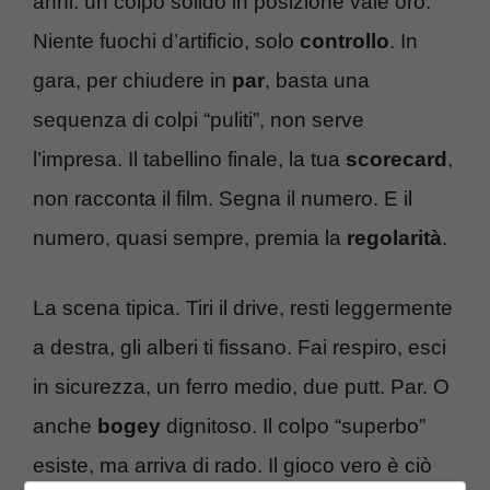
anni: un colpo solido in posizione vale oro.
Niente fuochi d’artificio, solo
controllo
. In
gara, per chiudere in
par
, basta una
sequenza di colpi “puliti”, non serve
l’impresa. Il tabellino finale, la tua
scorecard
,
non racconta il film. Segna il numero. E il
numero, quasi sempre, premia la
regolarità
.
La scena tipica. Tiri il drive, resti leggermente
a destra, gli alberi ti fissano. Fai respiro, esci
in sicurezza, un ferro medio, due putt. Par. O
anche
bogey
dignitoso. Il colpo “superbo”
esiste, ma arriva di rado. Il gioco vero è ciò