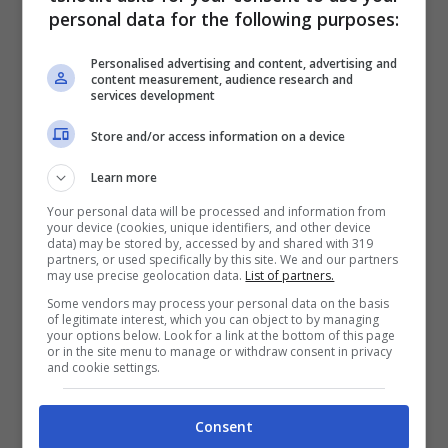
personal data for the following purposes:
Golf, che sorpresa a
Personalised advertising and content, advertising and
content measurement, audience research and
Brisbane: ecco chi ha vinto
services development
Store and/or access information on a device
Con il -14 totale, l’australiano
Elvis Smyle
ha
Learn more
ottenuto il primo posto al BMW PGA
Your personal data will be processed and information from
your device (cookies, unique identifiers, and other device
Australian Championship. Il golfista
data) may be stored by, accessed by and shared with 319
partners, or used specifically by this site. We and our partners
ventiduenne, originario del Queensland, ha
may use precise geolocation data.
List of partners.
preceduto di due colpi il favorito del torneo
Some vendors may process your personal data on the basis
of legitimate interest, which you can object to by managing
your options below. Look for a link at the bottom of this page
ovvero il connazionale
Cameron Smith
(in
or in the site menu to manage or withdraw consent in privacy
and cookie settings.
foto), stella della LIV Golf nonché vincitore
dell’edizione 2022 dell’Open Championship.
Consent