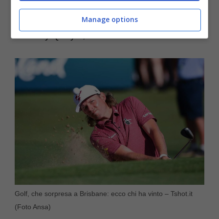
Completano il podio altri due giocatori di
casa ovvero il veterano Marc Leishmann e
Manage options
Anthony Quayle, entrambi a -11.
Golf, che sorpresa a Brisbane: ecco chi ha vinto – Tshot.it
(Foto Ansa)