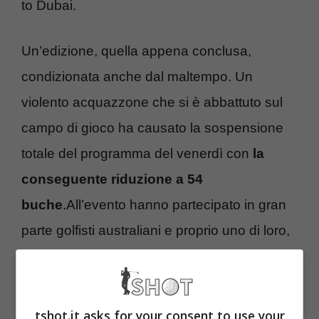
to Dubai.
Un’edizione, quella appena conclusa,
condizionata anche dal maltempo. Un
violento acquazzone che si è abbattuto sul
campo di gioco ha causato la sospensione
totale del programma del venerdì con
la
conseguente riduzione a 54
buche
.All’evento hanno partecipato in gran
parte golfisti australiani e proprio uno di loro,
a sorpresa, si è aggiudicato la vittoria finale,
la prima in carriera in un torneo del DP World
Tour.
tshot.it asks for your consent to use your