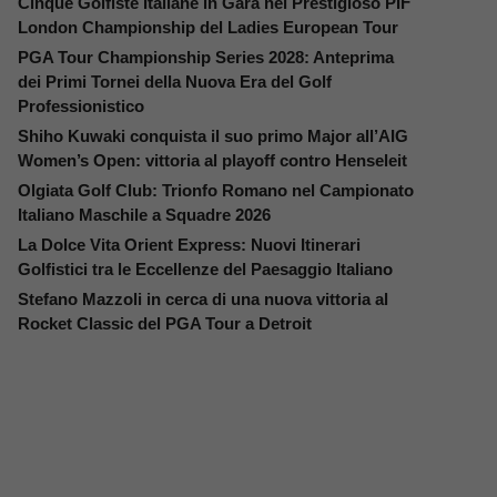
Cinque Golfiste Italiane in Gara nel Prestigioso PIF
London Championship del Ladies European Tour
PGA Tour Championship Series 2028: Anteprima
dei Primi Tornei della Nuova Era del Golf
Professionistico
Shiho Kuwaki conquista il suo primo Major all’AIG
Women’s Open: vittoria al playoff contro Henseleit
Olgiata Golf Club: Trionfo Romano nel Campionato
Italiano Maschile a Squadre 2026
La Dolce Vita Orient Express: Nuovi Itinerari
Golfistici tra le Eccellenze del Paesaggio Italiano
Stefano Mazzoli in cerca di una nuova vittoria al
Rocket Classic del PGA Tour a Detroit