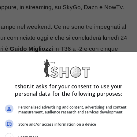
y oppure, in streaming, su SkyGo, Dazn e NowTv.
n campo nel weekend. Ce ne sono tre impegnati al
ur cominciato oggi e che si concluderà lunedì 24
ri è
Guido Migliozzi
in T36 a -2 e con cinque
to dagli inglesi Jordan e Armitage.
Francesco
 Pavan
, a +1 in 83.a posizione. Il Singapore
 Golf con dirette nei quattro giorni di gara a
tshot.it asks for your consent to use your
personal data for the following purposes:
Personalised advertising and content, advertising and content
measurement, audience research and services development
Store and/or access information on a device