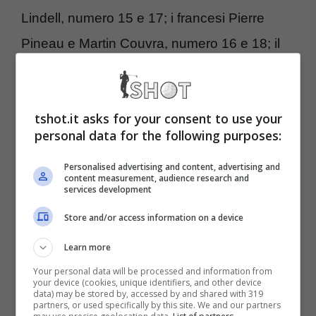
Lindell, numero 15 e 17; i francesi Pierre
Pineau e Martin Couvra, numero 16 e 18; il
tedesco Nicolai Dellingshausen, numero 19;
lo svedese Bkorn Akesson, numero 20. Alle
tshot.it asks for your consent to use your
loro spalle, proveranno la rimonta lo svedese
personal data for the following purposes:
Christofer Blomstrand, numero 21; il danese
Personalised advertising and content, advertising and
Lucas Bjerregaard, numero 23; l’inglese
content measurement, audience research and
services development
Jamie Rutherford, numero 24; il norvegese
Store and/or access information on a device
Andrea Halvorsen, numero 25. Manca il
sudafricano Wilco Nienaber, numero 22, che
Learn more
avrà l’opportunità di rimettersi in corsa anche
Your personal data will be processed and information from
your device (cookies, unique identifiers, and other device
data) may be stored by, accessed by and shared with 319
con una sola gara.
partners, or used specifically by this site. We and our partners