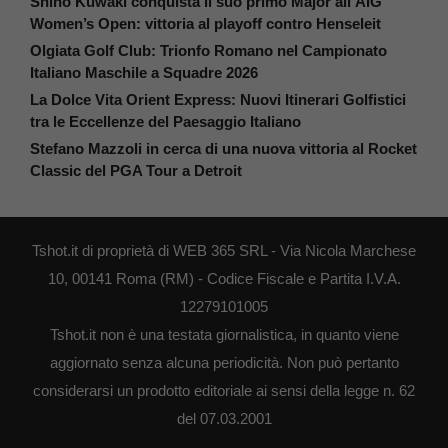
Shiho Kuwaki conquista il suo primo Major all’AIG
Women’s Open: vittoria al playoff contro Henseleit
Olgiata Golf Club: Trionfo Romano nel Campionato
Italiano Maschile a Squadre 2026
La Dolce Vita Orient Express: Nuovi Itinerari Golfistici
tra le Eccellenze del Paesaggio Italiano
Stefano Mazzoli in cerca di una nuova vittoria al Rocket
Classic del PGA Tour a Detroit
Tshot.it di proprietà di WEB 365 SRL - Via Nicola Marchese
10, 00141 Roma (RM) - Codice Fiscale e Partita I.V.A.
12279101005
Tshot.it non è una testata giornalistica, in quanto viene
aggiornato senza alcuna periodicità. Non può pertanto
considerarsi un prodotto editoriale ai sensi della legge n. 62
del 07.03.2001