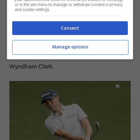
or in the site menu to manage or withdraw consent in privacy
and cookie settings.
World Tour.
In palio ci sono 5 milioni di
dollari
di montepremi complessivo. A
Consent
contenderselo, oltre a Scheffler, ci sono altri
due top ten della classifica mondiale ovvero
Manage options
lo svedese Ludvig Aberg e lo statunitense
Wyndham Clark.