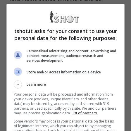
mondo,
Scottie Scheffler
, presente anche in
questa edizione.
tshot.it asks for your consent to use your
personal data for the following purposes:
Quanti campioni all’Hero
Personalised advertising and content, advertising and
World Challenge di Golf, si
content measurement, audience research and
services development
può vedere anche in diretta
Store and/or access information on a device
tv
Learn more
Your personal data will be processed and information from
Nonostante sia un appuntamento ormai fisso
your device (cookies, unique identifiers, and other device
data) may be stored by, accessed by and shared with 319
partners, or used specifically by this site. We and our partners
sul PGA Tour, l’Hero World Challenge non
may use precise geolocation data.
List of partners.
attribuirà punti per la FedEx Cup,
Some vendors may process your personal data on the basis
of legitimate interest, which you can object to by managing
l’equivalente della Race to Dubai per il DP
your options below. Look for a link at the bottom of this page