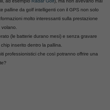
ili, ad esempio
Radar Golf
), ma non avevano mai
este palline da golf intelligenti con il GPS non solo
nformazioni molto interessanti sulla prestazione
e volano.
erato (le batterie durano mesi) e senza gravare
 chip inserito dentro la pallina.
iti professionistici che così potranno offrire una
ate?