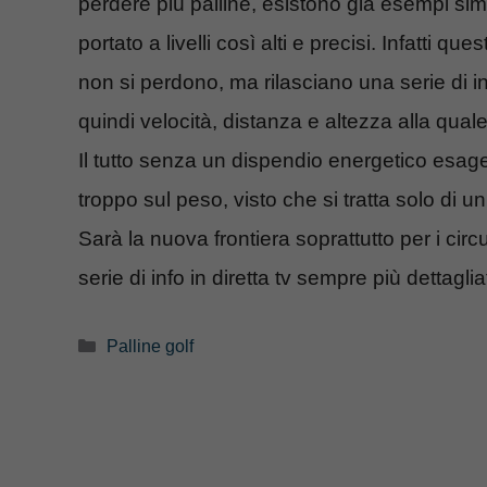
perdere più palline, esistono già esempi sim
portato a livelli così alti e precisi. Infatti qu
non si perdono, ma rilasciano una serie di i
quindi velocità, distanza e altezza alla qual
Il tutto senza un dispendio energetico esag
troppo sul peso, visto che si tratta solo di un
Sarà la nuova frontiera soprattutto per i circu
serie di info in diretta tv sempre più dettagli
Categorie
Palline golf