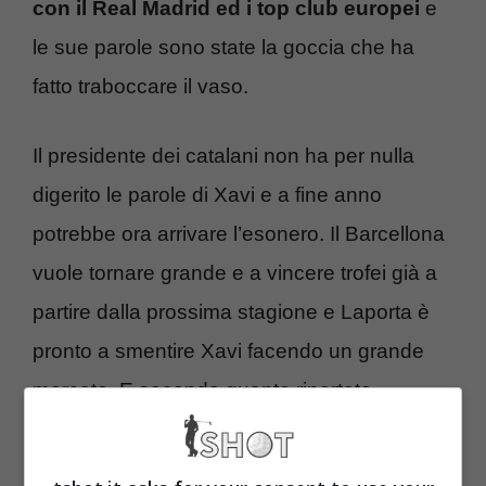
con il Real Madrid
ed i top club europei
e
le sue parole sono state la goccia che ha
fatto traboccare il vaso.
Il presidente dei catalani non ha per nulla
digerito le parole di Xavi e a fine anno
potrebbe ora arrivare l’esonero. Il Barcellona
vuole tornare grande e a vincere trofei già a
partire dalla prossima stagione e Laporta è
pronto a smentire Xavi facendo un grande
mercato. E secondo quanto riportato
da
fichajes.net
i blaugrana hanno tutta
l’intenzione di fare spesa in Italia dove