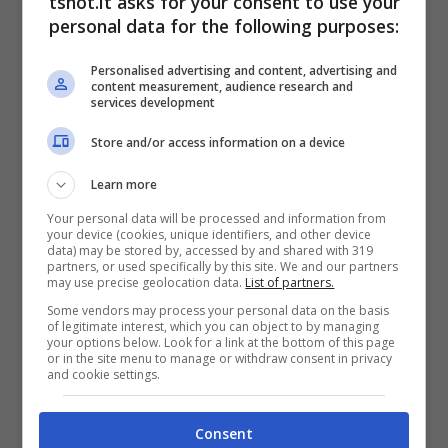
tshot.it asks for your consent to use your
vogliono soffiare uno dei talenti più
personal data for the following purposes:
interessanti alle big del nostro campionato,
Personalised advertising and content, advertising and
content measurement, audience research and
ovvero
Michael Kayode della
Fiorenitna.
services development
Store and/or access information on a device
Barcellona, occhi sulla Serie
A: piace Kayode della
Learn more
Fiorentina
Your personal data will be processed and information from
your device (cookies, unique identifiers, and other device
data) may be stored by, accessed by and shared with 319
partners, or used specifically by this site. We and our partners
Non solo campionati affermati, ma anche di
may use precise geolocation data.
List of partners.
prospettiva.
È questo il diktat che
Some vendors may process your personal data on the basis
of legitimate interest, which you can object to by managing
your options below. Look for a link at the bottom of this page
il Barcellona seguirà
nella prossima
or in the site menu to manage or withdraw consent in privacy
and cookie settings.
sessione estiva di calciomercato dove vuole
rinforzarsi a dovere per tornare subito a
Consent