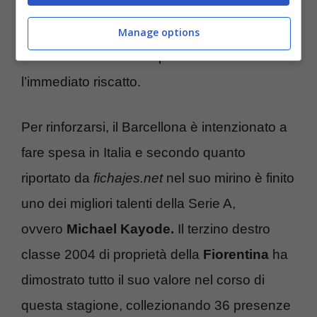
vincere. I blaugrana chiuderanno la stagione
senza titoli e ciò è un duro colpo per tutto il
Manage options
mondo catalano che il prossimo anno chiede
l’immediato riscatto.
Per rinforzarsi, il Barcellona è intenzionato a
fare spesa in Italia e secondo quanto
riportato da
fichajes.net
nel suo mirino è finito
uno dei migliori talenti della Serie A,
ovvero
Michael Kayode.
Il terzino destro
classe 2004 di proprietà della
Fiorentina
ha
dimostrato tutto il suo valore nel corso di
questa stagione, collezionando 36 presenze