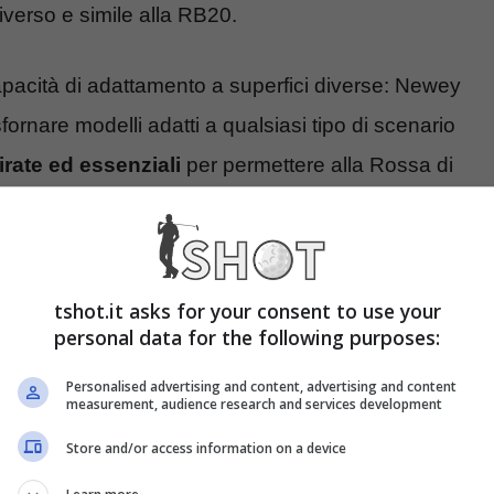
diverso e simile alla RB20.
pacità di adattamento a superfici diverse: Newey
fornare modelli adatti a qualsiasi tipo di scenario
irate
ed essenziali
per permettere alla Rossa di
e stagione.
tshot.it asks for your consent to use your
personal data for the following purposes:
Personalised advertising and content, advertising and content
measurement, audience research and services development
Store and/or access information on a device