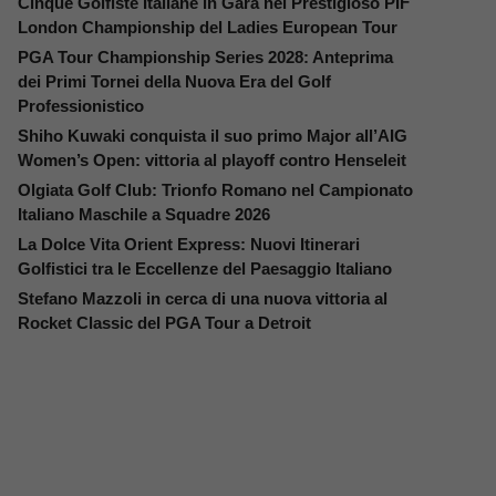
Cinque Golfiste Italiane in Gara nel Prestigioso PIF
London Championship del Ladies European Tour
PGA Tour Championship Series 2028: Anteprima
dei Primi Tornei della Nuova Era del Golf
Professionistico
Shiho Kuwaki conquista il suo primo Major all’AIG
Women’s Open: vittoria al playoff contro Henseleit
Olgiata Golf Club: Trionfo Romano nel Campionato
Italiano Maschile a Squadre 2026
La Dolce Vita Orient Express: Nuovi Itinerari
Golfistici tra le Eccellenze del Paesaggio Italiano
Stefano Mazzoli in cerca di una nuova vittoria al
Rocket Classic del PGA Tour a Detroit