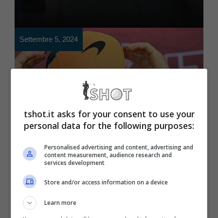
Settembre 5, 2024
tshot.it asks for your consent to use your
personal data for the following purposes:
Personalised advertising and content, advertising and
content measurement, audience research and
services development
Motori
Store and/or access information on a device
Norris è maledetto: ora
Learn more
non ci sono più dubbi