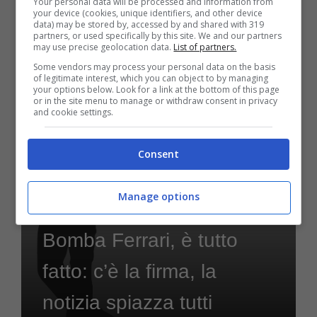
Your personal data will be processed and information from
your device (cookies, unique identifiers, and other device
data) may be stored by, accessed by and shared with 319
partners, or used specifically by this site. We and our partners
may use precise geolocation data.
List of partners.
Settembre 4, 2024
Some vendors may process your personal data on the basis
of legitimate interest, which you can object to by managing
your options below. Look for a link at the bottom of this page
or in the site menu to manage or withdraw consent in privacy
and cookie settings.
Consent
Manage options
Motori
Bomba Ferrari, è tutto
fatto: c’è la firma, la
notizia spiazza tutti