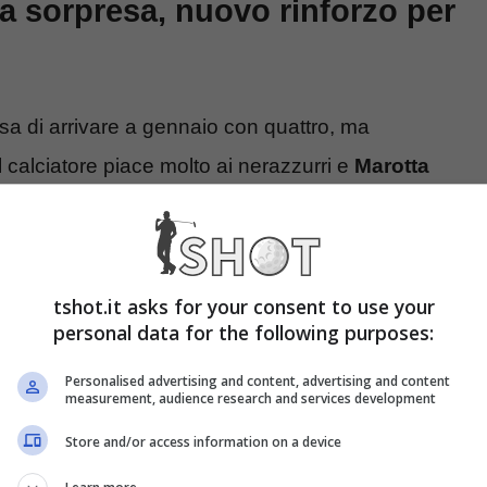
 a sorpresa, nuovo rinforzo per
a di arrivare a gennaio con quattro, ma
l calciatore piace molto ai nerazzurri e
Marotta
o arrivo per battere una folta e agguerrita
025 rende tutto molto più complicato e per questo
o colpo di calciomercato sia proprio il talento
tshot.it asks for your consent to use your
personal data for the following purposes:
Personalised advertising and content, advertising and content
ore classe 2007 del
Basilea
e paragonato a
Leao
.
measurement, audience research and services development
 differente visto che parliamo di un attaccante
Store and/or access information on a device
correnza su di lui è folta (ci sarebbe anche il