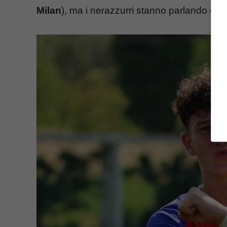
Milan
), ma i nerazzurri stanno parlando con 