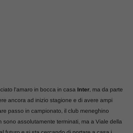
sciato l’amaro in bocca in casa
Inter
, ma da parte
ere ancora ad inizio stagione e di avere ampi
iare passo in campionato, il club meneghino
on sono assolutamente terminati, ma a Viale della
l futuro e si sta cercando di portare a casa i