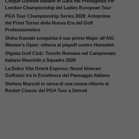
Cinque Golfiste Italiane in Gara nel Prestigioso PIF
London Championship del Ladies European Tour
PGA Tour Championship Series 2028: Anteprima
dei Primi Tornei della Nuova Era del Golf
Professionistico
Shiho Kuwaki conquista il suo primo Major all’AIG
Women’s Open: vittoria al playoff contro Henseleit
Olgiata Golf Club: Trionfo Romano nel Campionato
Italiano Maschile a Squadre 2026
La Dolce Vita Orient Express: Nuovi Itinerari
Golfistici tra le Eccellenze del Paesaggio Italiano
Stefano Mazzoli in cerca di una nuova vittoria al
Rocket Classic del PGA Tour a Detroit