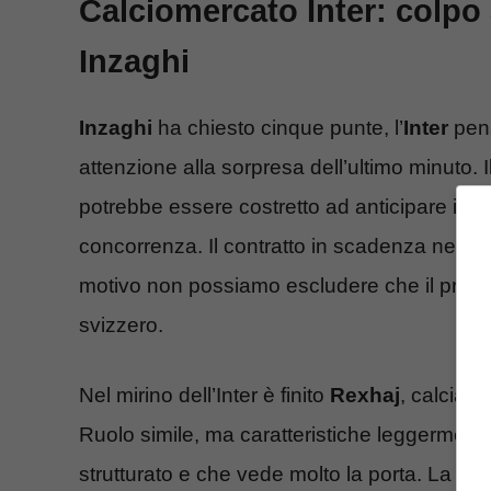
Calciomercato Inter: colpo
Inzaghi
Inzaghi
ha chiesto cinque punte, l’
Inter
pens
attenzione alla sorpresa dell’ultimo minuto. I
potrebbe essere costretto ad anticipare il su
concorrenza. Il contratto in scadenza nel 2
motivo non possiamo escludere che il prossim
svizzero.
Nel mirino dell’Inter è finito
Rexhaj
, calciat
Ruolo simile, ma caratteristiche leggermente
strutturato e che vede molto la porta. La con