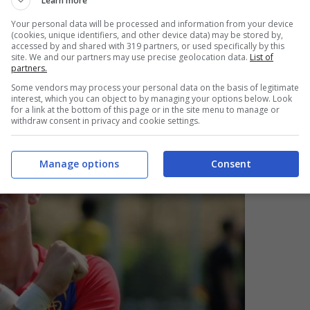
Learn more
il club svizzero per trovare una soluzione.
Your personal data will be processed and information from your device
(cookies, unique identifiers, and other device data) may be stored by,
accessed by and shared with 319 partners, or used specifically by this
site. We and our partners may use precise geolocation data.
List of
partners.
Some vendors may process your personal data on the basis of legitimate
interest, which you can object to by managing your options below. Look
for a link at the bottom of this page or in the site menu to manage or
withdraw consent in privacy and cookie settings.
Manage options
Consent