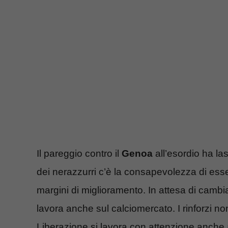
Il pareggio contro il
Genoa
all’esordio ha la
dei nerazzurri c’è la consapevolezza di ess
margini di miglioramento. In attesa di camb
lavora anche sul calciomercato. I rinforzi n
Liberazione si lavora con attenzione anche a