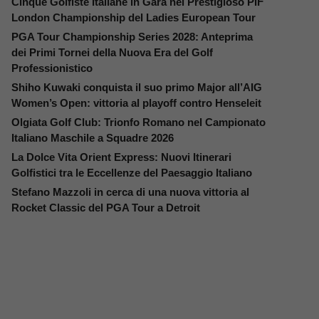
Cinque Golfiste Italiane in Gara nel Prestigioso PIF
London Championship del Ladies European Tour
PGA Tour Championship Series 2028: Anteprima
dei Primi Tornei della Nuova Era del Golf
Professionistico
Shiho Kuwaki conquista il suo primo Major all’AIG
Women’s Open: vittoria al playoff contro Henseleit
Olgiata Golf Club: Trionfo Romano nel Campionato
Italiano Maschile a Squadre 2026
La Dolce Vita Orient Express: Nuovi Itinerari
Golfistici tra le Eccellenze del Paesaggio Italiano
Stefano Mazzoli in cerca di una nuova vittoria al
Rocket Classic del PGA Tour a Detroit