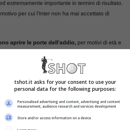
ed estremamente importante in termini di risultato.
 motivo per cui l’Inter non ha mai accettato di
no aprire le porte dell’addio,
per motivi di età e
sia troppo tardi.
sati a Dumfries:
Chelsea e Manchester United
tshot.it asks for your consent to use your
i di euro
per strappare l’olandese all’Inter.
personal data for the following purposes:
viduato il sostituto
Personalised advertising and content, advertising and content
measurement, audience research and services development
Store and/or access information on a device
ia Dortmund e soprattutto grandi prestazioni sia