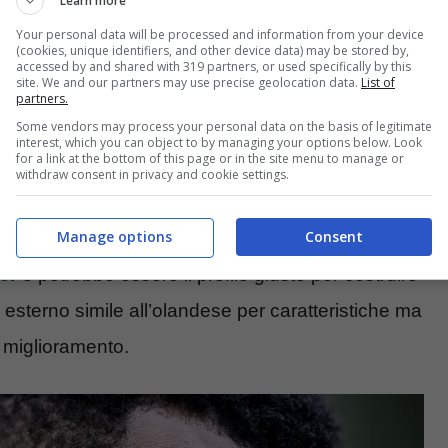
fatto sì che l’Inter lo iniziasse a seguire in
Learn more
Your personal data will be processed and information from your device
(cookies, unique identifiers, and other device data) may be stored by,
accessed by and shared with 319 partners, or used specifically by this
site. We and our partners may use precise geolocation data.
List of
partners.
mostrato interesse per Yan Couto del Borussia
Some vendors may process your personal data on the basis of legitimate
 benissimo in Bundesliga con i giallooneri e
interest, which you can object to by managing your options below. Look
for a link at the bottom of this page or in the site menu to manage or
 di Cristian Chivu a partire dalla prossimai
withdraw consent in privacy and cookie settings.
Manage options
Consent
ter
e potrebbe essere il profilo giusto per costruire
n esterno simile all’olandese per caratteristiche ma
 miglioramento.