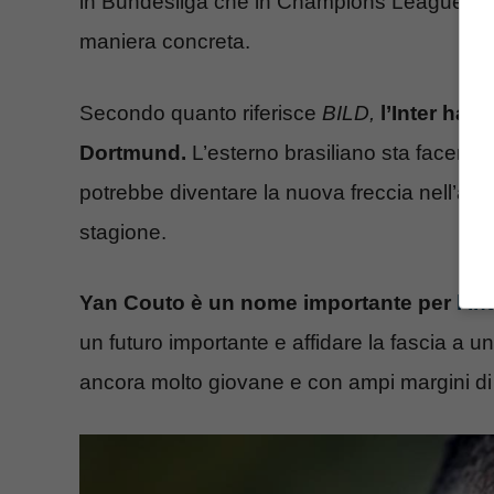
in Bundesliga che in Champions League hanno 
maniera concreta.
Secondo quanto riferisce
BILD
,
l’Inter ha 
Dortmund.
L’esterno brasiliano sta facendo
potrebbe diventare la nuova freccia nell’arco
stagione.
Yan Couto è un nome importante per
l’In
un futuro importante e affidare la fascia a u
ancora molto giovane e con ampi margini di