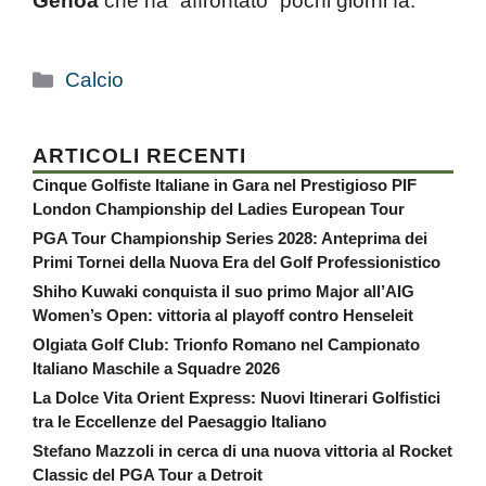
Genoa
che ha “affrontato” pochi giorni fa.
Categorie
Calcio
ARTICOLI RECENTI
Cinque Golfiste Italiane in Gara nel Prestigioso PIF
London Championship del Ladies European Tour
PGA Tour Championship Series 2028: Anteprima dei
Primi Tornei della Nuova Era del Golf Professionistico
Shiho Kuwaki conquista il suo primo Major all’AIG
Women’s Open: vittoria al playoff contro Henseleit
Olgiata Golf Club: Trionfo Romano nel Campionato
Italiano Maschile a Squadre 2026
La Dolce Vita Orient Express: Nuovi Itinerari Golfistici
tra le Eccellenze del Paesaggio Italiano
Stefano Mazzoli in cerca di una nuova vittoria al Rocket
Classic del PGA Tour a Detroit