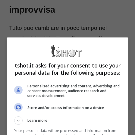
improvvisa
Tutto può cambiare in poco tempo nel
mondo del calcio.
Ecco il nuovo allenatore
in caso di passaggio di proprietà nelle
prossime ore: l’ex Juve potrebbe fare
tshot.it asks for your consent to use your
subito le valigie
.
personal data for the following purposes:
Personalised advertising and content, advertising and
content measurement, audience research and
services development
Store and/or access information on a device
Il portale de Il Corriere Adriatico ha sganciato
Learn more
la bomba di calciomercato: in caso di nuova
Your personal data will be processed and information from
proprietà con Robona Mobile, Massimo