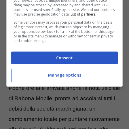
your device (cookies, unique identifiers, and other device
data) may be stored by, accessed by and shared with 319
Carrera potrebbe essere esonerato.
Al suo
partners, or used specifically by this site. We and our partners
may use precise geolocation data.
List of partners.
posto ecco subito l’esperto Sandro
Some vendors may process your personal data on the basis
of legitimate interest, which you can object to by managing
Pochesci, che non allena da diverso
your options below. Look for a link at the bottom of this page
or in the site menu to manage or withdraw consent in privacy
tempo dopo l’avventura fallimentare con
and cookie settings.
la Juve Stabia
. In passato ha guidato tanti
Consent
club di Serie C con l’esperienza anche in
cadetteria alla guida della Ternana.
Manage options
Poche ore fa è arrivata anche la nota ufficiale
di Rabona Mobile, pronta ad accolarsi tutti i
debiti della società marchigiana: un
cambiamento totale per puntare nuovamente