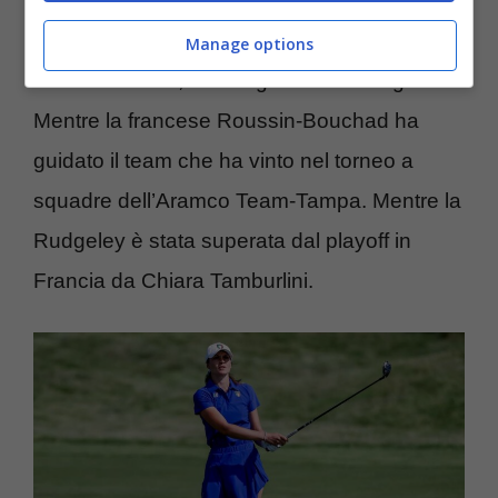
Alice Hewson, inglese, e la singaporiana
Shannon Tan, rispettivamente numero sette
Manage options
e numero nove, hanno già vinto in stagione.
Mentre la francese Roussin-Bouchad ha
guidato il team che ha vinto nel torneo a
squadre dell’Aramco Team-Tampa. Mentre la
Rudgeley è stata superata dal playoff in
Francia da Chiara Tamburlini.