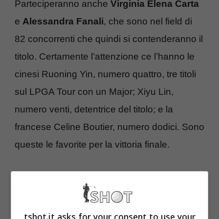
Parteciperanno anche
Virginia Elena Carta
e
Alessandra Fanali
, che sono nel field di
82 concorrenti che quindi si contenderanno il
titolo. Certamente l’attenzione ce l’hanno le
cinesi Ruoning Yin, numero quattro, tre titoli
sul LPGA Tour con un Major; Xiyu Lin,
numero venti, detentrice del titolo; e la
francese Celine Boutier, numero dodici. Sono
queste le favorite per la vittoria finale.
Dovranno comunque lottare con le migliori
giocatrici del LET, come Chiara Tamburlini,
svizzera; Manon De Roey, belga; Bronte
tshot.it asks for your consent to use your