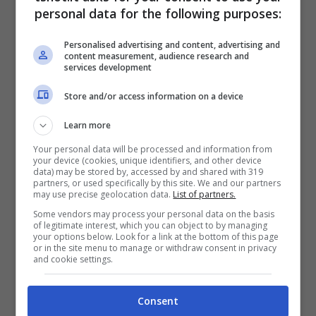
personal data for the following purposes:
Law, inglese, tutte vincitrici nel corso della
stagione. Altre quattro Top Ten presenti come
Personalised advertising and content, advertising and
content measurement, audience research and
Pauline Roussin-Bouchard, Kirsten
services development
Rudgeley, Alice Hewson e Shannon Tan.
Store and/or access information on a device
Sarà molto difficile per le golfiste italiane
Learn more
emergere vista la folta concorrenza, ma è
Your personal data will be processed and information from
your device (cookies, unique identifiers, and other device
chiaro che le qualità per far bene ci sono
data) may be stored by, accessed by and shared with 319
partners, or used specifically by this site. We and our partners
tutte.
may use precise geolocation data.
List of partners.
Some vendors may process your personal data on the basis
of legitimate interest, which you can object to by managing
Gli ultimi risultati di Fanali e
your options below. Look for a link at the bottom of this page
or in the site menu to manage or withdraw consent in privacy
and cookie settings.
Carta
Consent