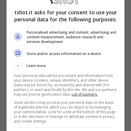
un altro molto più bravo, che addirittura
tshot.it asks for your consent to use your
personal data for the following purposes:
potrebbe diventare golfista professionista.
Guiderà la squadra inglese all’Icon Series
Personalised advertising and content, advertising and
content measurement, audience research and
che dovrà vedersela con il Team World,
services development
capitanato da Sergio Garcia.
Store and/or access information on a device
Learn more
C’è un ex giocatore inglese
Your personal data will be processed and information from
your device (cookies, unique identifiers, and other device
che potrebbe diventare
data) may be stored by, accessed by and shared with 319
partners, or used specifically by this site. We and our partners
may use precise geolocation data.
List of partners.
professionista nel golf
Some vendors may process your personal data on the basis
of legitimate interest, which you can object to by managing
your options below. Look for a link at the bottom of this page
Si tratta di Jimmy Bullard, ex calciatore che
or in the site menu to manage or withdraw consent in privacy
and cookie settings.
ha giocato in diverse squadre come Wigan,