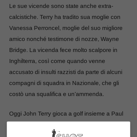
Le sue vicende sono state anche extra-
calcistiche. Terry ha tradito sua moglie con
Vanessa Perroncel, moglie del suo migliore
amico nonché testimone di nozze, Wayne
Bridge. La vicenda fece molto scalpore in
Inghilterra, così come quando venne
accusato di insulti razzisti da parte di alcuni
compagni di squadra in Nazionale, che gli
costò una squalifica e un’ammenda.
Oggi John Terry gioca a golf insieme a Paul
Scholes e Robby Fowler, ma secondo l’ex
numero 1 al mondo Lee Westwoord ce n’è