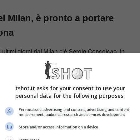
l Milan, è pronto a portare
lona
 ultimi giorni dal Milan c’è Sergio Conceiçao, in
Lazio è finito nel mirino dei meneghini ma pare
a la presenza del super agente
. Si tratta solo di
riscontro in quanto sta succedendo col
tshot.it asks for your consent to use your
personal data for the following purposes:
Personalised advertising and content, advertising and content
measurement, audience research and services development
Store and/or access information on a device