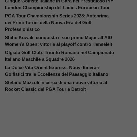
Cinque Golfiste Italiane in Gara nel Prestigioso PIF
London Championship del Ladies European Tour
PGA Tour Championship Series 2028: Anteprima
dei Primi Tornei della Nuova Era del Golf
Professionistico
Shiho Kuwaki conquista il suo primo Major all’AIG
Women’s Open: vittoria al playoff contro Henseleit
Olgiata Golf Club: Trionfo Romano nel Campionato
Italiano Maschile a Squadre 2026
La Dolce Vita Orient Express: Nuovi Itinerari
Golfistici tra le Eccellenze del Paesaggio Italiano
Stefano Mazzoli in cerca di una nuova vittoria al
Rocket Classic del PGA Tour a Detroit