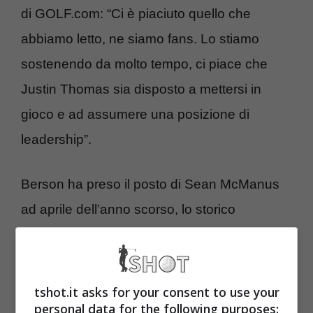
di GOLF.com: “Ci è piaciuto quello che
abbiamo letto, ne siamo fans. Lo stiamo
sostenendo da molto tempo, ci piace che
Justin Thomas sia disposto a mettersi in
gioco e ad assumere una posizione di
leadership”.
Berson ha preso il posto di Sean McManus
ad aprile dell’anno scorso, lo storico
presidente della CBS Sports. Ha lodato la
lettera offrendo un’approvazione di un
dirigente della rete televisiva che di solito non
tshot.it asks for your consent to use your
personal data for the following purposes:
arriva quasi mai: “Lui vede come altri sport