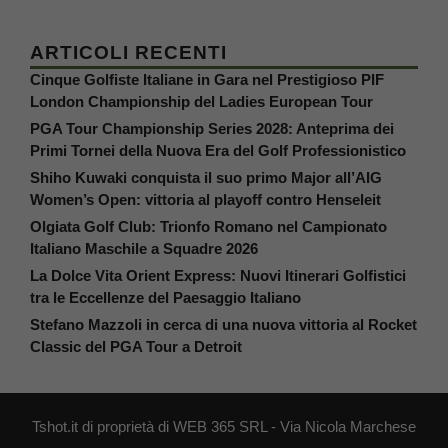
ARTICOLI RECENTI
Cinque Golfiste Italiane in Gara nel Prestigioso PIF
London Championship del Ladies European Tour
PGA Tour Championship Series 2028: Anteprima dei
Primi Tornei della Nuova Era del Golf Professionistico
Shiho Kuwaki conquista il suo primo Major all’AIG
Women’s Open: vittoria al playoff contro Henseleit
Olgiata Golf Club: Trionfo Romano nel Campionato
Italiano Maschile a Squadre 2026
La Dolce Vita Orient Express: Nuovi Itinerari Golfistici
tra le Eccellenze del Paesaggio Italiano
Stefano Mazzoli in cerca di una nuova vittoria al Rocket
Classic del PGA Tour a Detroit
Tshot.it di proprietà di WEB 365 SRL - Via Nicola Marchese