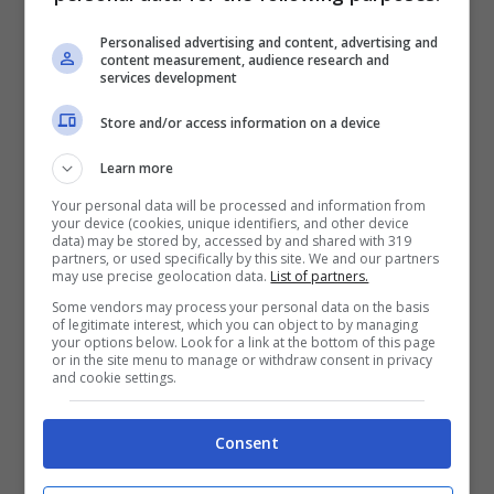
hanno innovato, tra cui il golf, e a proposito,
Personalised advertising and content, advertising and
content measurement, audience research and
noi abbiamo fatto più di molti altri. Come ha
services development
appena detto Nantz, è difficile fare
Store and/or access information on a device
innovazione nel golf e Thomas vede qui
Learn more
un’occasione”.
Your personal data will be processed and information from
your device (cookies, unique identifiers, and other device
data) may be stored by, accessed by and shared with 319
partners, or used specifically by this site. We and our partners
Alla CBS Sports ritengono
may use precise geolocation data.
List of partners.
Some vendors may process your personal data on the basis
entusiasmante l’iniziativa di
of legitimate interest, which you can object to by managing
your options below. Look for a link at the bottom of this page
or in the site menu to manage or withdraw consent in privacy
Justin Thomas
and cookie settings.
Sono discutibili i numeri del golf in tv dopo
Consent
l’arrivo del LIV Golf, che ha inevitabilmente