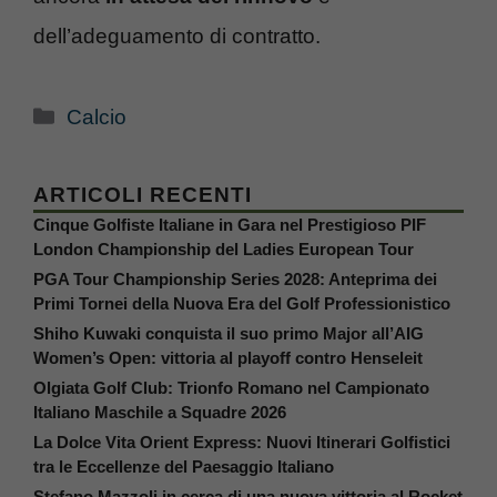
dell’adeguamento di contratto.
Categorie
Calcio
ARTICOLI RECENTI
Cinque Golfiste Italiane in Gara nel Prestigioso PIF
London Championship del Ladies European Tour
PGA Tour Championship Series 2028: Anteprima dei
Primi Tornei della Nuova Era del Golf Professionistico
Shiho Kuwaki conquista il suo primo Major all’AIG
Women’s Open: vittoria al playoff contro Henseleit
Olgiata Golf Club: Trionfo Romano nel Campionato
Italiano Maschile a Squadre 2026
La Dolce Vita Orient Express: Nuovi Itinerari Golfistici
tra le Eccellenze del Paesaggio Italiano
Stefano Mazzoli in cerca di una nuova vittoria al Rocket