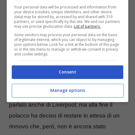
anche nel calciomercato. Una nuova big
Your personal data will be processed and information from
your device (cookies, unique identifiers, and other device
italiana è pronta a puntare su di lui.
data) may be stored by, accessed by and shared with 319
partners, or used specifically by this site. We and our partners
may use precise geolocation data.
List of partners.
Zielinski-Napoli, situazione
Some vendors may process your personal data on the basis
of legitimate interest, which you can object to by managing
your options below. Look for a link at the bottom of this page
in fase di stallo: si fa avanti
or in the site menu to manage or withdraw consent in privacy
and cookie settings.
una big di Serie A
Consent
Tanti rumors circa
il futuro di Zielinski
,
Manage options
prima la Lazio poi l’Arabia e in mezzo si è
parlato anche di Liverpool, ma alla fine il
polacco ha deciso di restare in attesa di un
rinnovo che, però, non è ancora stato