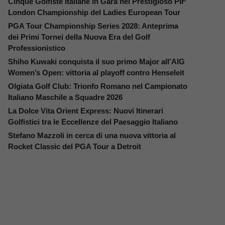
Cinque Golfiste Italiane in Gara nel Prestigioso PIF
London Championship del Ladies European Tour
PGA Tour Championship Series 2028: Anteprima
dei Primi Tornei della Nuova Era del Golf
Professionistico
Shiho Kuwaki conquista il suo primo Major all’AIG
Women’s Open: vittoria al playoff contro Henseleit
Olgiata Golf Club: Trionfo Romano nel Campionato
Italiano Maschile a Squadre 2026
La Dolce Vita Orient Express: Nuovi Itinerari
Golfistici tra le Eccellenze del Paesaggio Italiano
Stefano Mazzoli in cerca di una nuova vittoria al
Rocket Classic del PGA Tour a Detroit