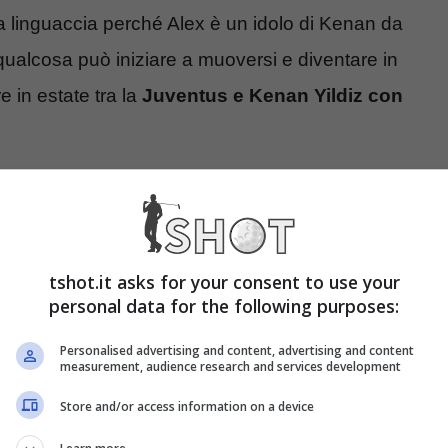
a linguaccia perché Alex è un idolo di Kenan da
ualcosa può iniziare a muoversi e diventare in
 in estate tra la
Juventus e Kenan Yildiz con
la Juve su Yildiz
ve per quanto riguarda la scelta della
Juventus
tshot.it asks for your consent to use your
 possibile con Kenan Yildiz
. Il giocatore ha un
personal data for the following purposes:
ato per farlo restare in bianconero, seno troverà
Personalised advertising and content, advertising and content
measurement, audience research and services development
iguarda il proseguo della sua carriera.
Store and/or access information on a device
il miglior accordo possibile che possa provare a