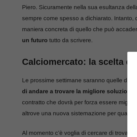
Piero. Sicuramente nella sua esultanza dell
sempre come spesso a dichiarato. Intanto, q
maniera concreta di quello che può accadere
un futuro
tutto da scrivere.
Calciomercato: la scelta del
Le prossime settimane saranno quelle decisi
di andare a trovare la migliore soluzione
contratto che dovrà per forza essere miglior
altrove una nuova sistemazione per quanto r
Al momento c’è voglia di cercare di trovare 