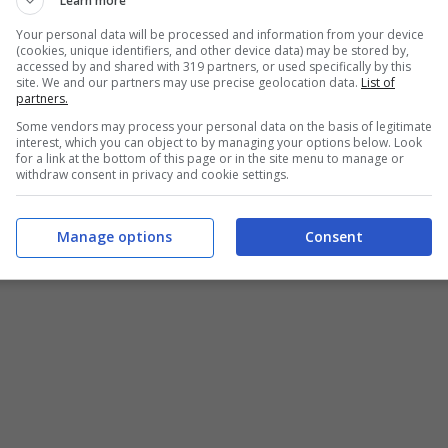
Learn more
a Juventus
davvero importante e allontanare
Your personal data will be processed and information from your device
(cookies, unique identifiers, and other device data) may be stored by,
sul giocatore che già l’estate scorsa e a gennaio
accessed by and shared with 319 partners, or used specifically by this
site. We and our partners may use precise geolocation data.
List of
partners.
Some vendors may process your personal data on the basis of legitimate
interest, which you can object to by managing your options below. Look
i Kenan Yildiz per trovare un accordo sul
for a link at the bottom of this page or in the site menu to manage or
withdraw consent in privacy and cookie settings.
o dello stipendio fino anche a 1,2 milioni a
 € 0,3 milioni e per questo è necessario un
Manage options
Consent
ia Dortmund e dei club inglesi fortemente