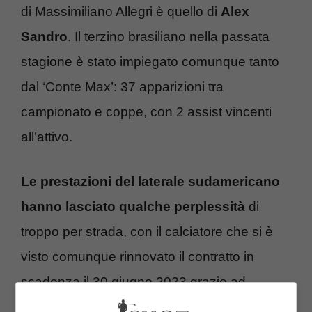
di Massimiliano Allegri è quello di
Alex
Sandro
. Il terzino brasiliano nella passata
stagione è stato impiegato comunque tanto
dal ‘Conte Max’: 37 apparizioni tra
campionato e coppe, con 2 assist vincenti
all’attivo.
Le prestazioni del laterale sudamericano
hanno lasciato qualche perplessità
di
troppo per strada, con il calciatore che si è
visto comunque rinnovato il contratto in
scadenza il 30 giugno 2023 grazie ad
un’opzione attivatasi nel suo contratto.