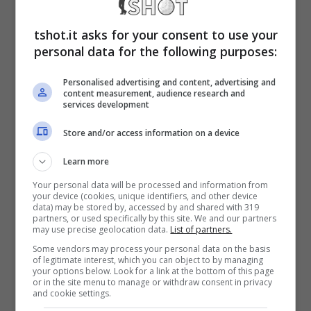
tshot.it asks for your consent to use your
La società di Torino era già propensa a
personal data for the following purposes:
salutare l’ex Porto: un evento che potrebbe
Personalised advertising and content, advertising and
avvenire molto presto. In questo momento il
content measurement, audience research and
services development
32enne brasiliano rimane sotto contratto fino
Store and/or access information on a device
a fine stagione ed è fermo a
180′ e 2
Learn more
presenze
in quanto alle scelte compiute dal
Your personal data will be processed and information from
tecnico livornese.
your device (cookies, unique identifiers, and other device
data) may be stored by, accessed by and shared with 319
partners, or used specifically by this site. We and our partners
may use precise geolocation data.
List of partners.
Post Alex Sandro:
Some vendors may process your personal data on the basis
of legitimate interest, which you can object to by managing
colpaccio in Serie A
your options below. Look for a link at the bottom of this page
or in the site menu to manage or withdraw consent in privacy
and cookie settings.