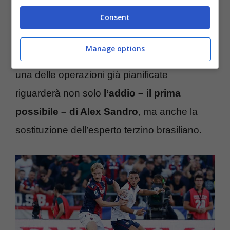
Cristiano Giuntoli è arrivato in bianconero la
Consent
scorsa estate, dopo aver trascinato con idee
geniali in ottica
calciomercato
, il Napoli allo
Manage options
Scudetto. Il ds spera di potersi ripetere ed
una delle operazioni già pianificate
riguarderà non solo
l’addio – il prima
possibile – di Alex Sandro
, ma anche la
sostituzione dell’esperto terzino brasiliano.