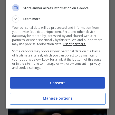
suo futuro con i bianconeri
Store and/or access information on a device
Learn more
E’ stato direttamente l’
allenatore Max Allegri
Your personal data will be processed and information from
your device (cookies, unique identifiers, and other device
a parlare prima di Torino-Juventus in
data) may be stored by, accessed by and shared with 319
partners, or used specifically by this site. We and our partners
conferenza
e annunciare quello che
may use precise geolocation data.
List of partners.
Some vendors may process your personal data on the basis
sarebbe il suo futuro con i bianconeri.
of legitimate interest, which you can object to by managing
your options below. Look for a link at the bottom of this page
Importantissimo indizio che è arrivato da
or in the site menu to manage or withdraw consent in privacy
and cookie settings.
parte del tecnico toscano pronto ora ad una
nuova avventura in vista della prossima
Consent
stagione.
Manage options