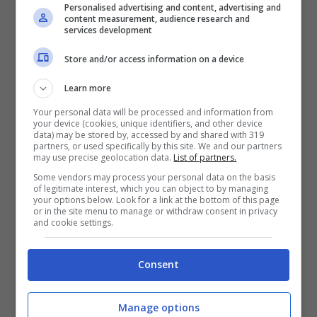
Personalised advertising and content, advertising and
content measurement, audience research and
Juve, spunta un nuovo
services development
Store and/or access information on a device
nome per la difesa: Giuntoli
Learn more
riflette
Your personal data will be processed and information from
your device (cookies, unique identifiers, and other device
data) may be stored by, accessed by and shared with 319
Una sorta di incedibilità valida solo per la
partners, or used specifically by this site. We and our partners
may use precise geolocation data.
List of partners.
Juve. Ci sono difficoltà non da poco e
Some vendors may process your personal data on the basis
of legitimate interest, which you can object to by managing
Giuntoli a questo punto sta cercando di
your options below. Look for a link at the bottom of this page
or in the site menu to manage or withdraw consent in privacy
virare su altri obiettivi, così come lo stesso
and cookie settings.
Calafiori può finire altrove.
Su di lui ci sono
Consent
anche i club di Premier League
, su tutti
l’Arsenal. Il Bologna preferirebbe cederlo ai
Manage options