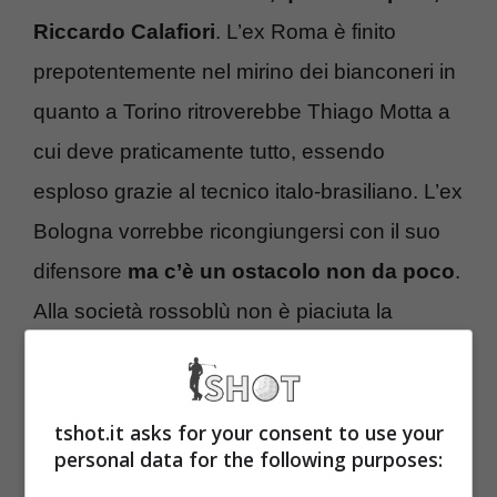
Riccardo Calafiori
. L’ex Roma è finito
prepotentemente nel mirino dei bianconeri in
quanto a Torino ritroverebbe Thiago Motta a
cui deve praticamente tutto, essendo
esploso grazie al tecnico italo-brasiliano. L’ex
Bologna vorrebbe ricongiungersi con il suo
difensore
ma c’è un ostacolo non da poco
.
Alla società rossoblù non è piaciuta la
modalità del passaggio alla Juve
dell’allenatore e per questo starebbe
cercando di ostacolare in ogni modo la
tshot.it asks for your consent to use your
personal data for the following purposes:
cessione del duttile difensore.