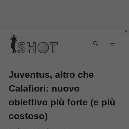
Vai
Menu
al
contenuto
Juventus, altro che
Calafiori: nuovo
obiettivo più forte (e più
costoso)