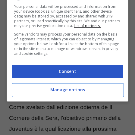
Your personal data will be processed and information from
your device (cookies, unique identifiers, and other device
Una confessione di un calciatore bianconero
data) may be stored by, accessed by and shared with 319
partners, or used specifically by this site. We and our partners
che ha voluto così chiarire tutta la verità
may use precise geolocation data.
List of partners.
Some vendors may process your personal data on the basis
all’interno dello spogliatoio. Il rapporto con
of legitimate interest, which you can object to by managing
your options below. Look for a link at the bottom of this page
Allegri, la verità finalmente a galla per
or in the site menu to manage or withdraw consent in privacy
and cookie settings.
conoscere ogni pezzo del puzzle in casa
Juventus.
Consent
Manage options
Come svelato dall’edizione odierna de Il
Corriere della Sera, l’obiettivo primario della
Juventus è la qualificazione alla prossima