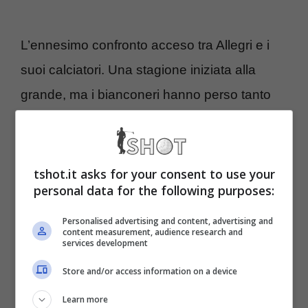
L’ennesimo confronto acceso tra Allegri e i
suoi calciatori. Una stagione iniziata alla
grande, ma i bianconeri hanno perso tanto
terreno nella seconda parte di stagione.
Ora
Il Corriere della Sera ha pubblicato
un’indiscrezione sul rapporto tra i
tshot.it asks for your consent to use your
personal data for the following purposes:
calciatori e lo stesso Allegri
: ecco tutto
quello che c’è da sapere.
Personalised advertising and content, advertising and
content measurement, audience research and
services development
Juventus, la verità sul
Store and/or access information on a device
confronto: cos’è avvenuto?
Learn more