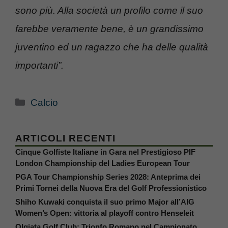
sono più. Alla società un profilo come il suo
farebbe veramente bene, è un grandissimo
juventino ed un ragazzo che ha delle qualità
importanti”.
Categorie
Calcio
ARTICOLI RECENTI
Cinque Golfiste Italiane in Gara nel Prestigioso PIF
London Championship del Ladies European Tour
PGA Tour Championship Series 2028: Anteprima dei
Primi Tornei della Nuova Era del Golf Professionistico
Shiho Kuwaki conquista il suo primo Major all’AIG
Women’s Open: vittoria al playoff contro Henseleit
Olgiata Golf Club: Trionfo Romano nel Campionato