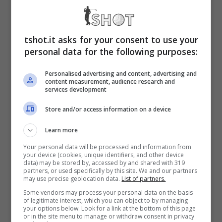
possibilità che possa tornare in bianconero
con un nuovo ruolo all’interno dello staff
tshot.it asks for your consent to use your
tecnico della Vecchia Signora. Arrivano delle
personal data for the following purposes:
nuove indiscrezioni che riguardano proprio
Personalised advertising and content, advertising and
l’ex difensore, che ha chiuso la sua
content measurement, audience research and
services development
avventura da calciatore lo scorso dicembre
Store and/or access information on a device
per dedicarsi all’attività di collaborate tecnico
Learn more
dell’allenatore dei Los Angeles Fc, negli Stati
Your personal data will be processed and information from
Uniti.
your device (cookies, unique identifiers, and other device
data) may be stored by, accessed by and shared with 319
partners, or used specifically by this site. We and our partners
may use precise geolocation data.
List of partners.
Quale ruolo può ricoprire Chiellini alla
Some vendors may process your personal data on the basis
Juventus?
Arriva una nuova proposta da
of legitimate interest, which you can object to by managing
your options below. Look for a link at the bottom of this page
or in the site menu to manage or withdraw consent in privacy
parte di un allenatore che consiglia la società