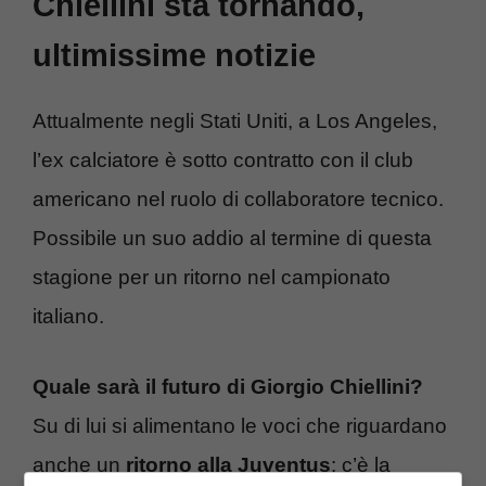
Chiellini sta tornando,
ultimissime notizie
Attualmente negli Stati Uniti, a Los Angeles,
l’ex calciatore è sotto contratto con il club
americano nel ruolo di collaboratore tecnico.
Possibile un suo addio al termine di questa
stagione per un ritorno nel campionato
italiano.
Quale sarà il futuro di Giorgio Chiellini?
Su di lui si alimentano le voci che riguardano
anche un
ritorno alla Juventus
: c’è la