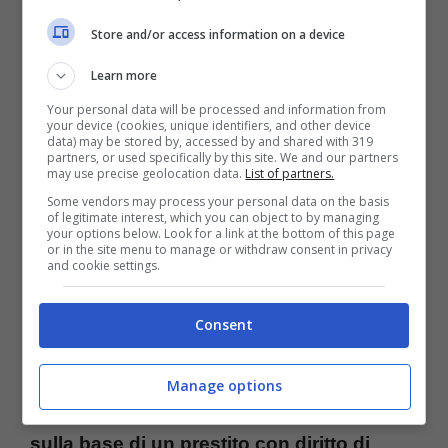
Una voglia pazzesca di essere sempre più
Store and/or access information on a device
protagonisti in ottica futura. La Juventus
Learn more
vuole subito annunciare il suo prossimo
Your personal data will be processed and information from
your device (cookies, unique identifiers, and other device
colpo: ecco l’affare sensazionale, l’intreccio
data) may be stored by, accessed by and shared with 319
partners, or used specifically by this site. We and our partners
totale per arrivare alla chiusura immediata
may use precise geolocation data.
List of partners.
Some vendors may process your personal data on the basis
dell’affare.
of legitimate interest, which you can object to by managing
your options below. Look for a link at the bottom of this page
or in the site menu to manage or withdraw consent in privacy
and cookie settings.
Consent
Come svelato dall’esperto di calciomercato,
Nicolò Schira, su X
Jean-Clair Todibo è
Manage options
sempre più vicino alla Juventus dal Nizza
sulla base di un prestito con diritto di