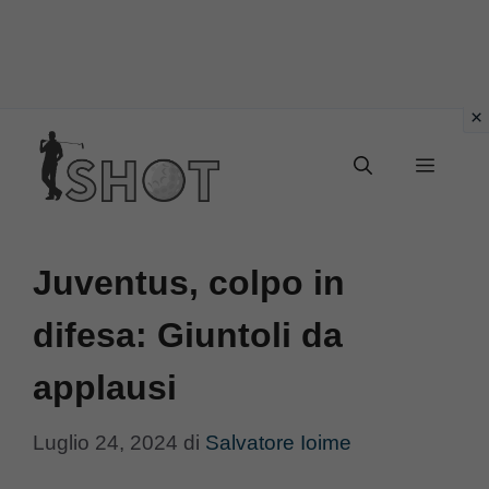
Vai
Menu
al
contenuto
Juventus, colpo in
difesa: Giuntoli da
applausi
Luglio 24, 2024
di
Salvatore Ioime