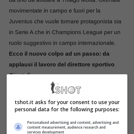
movimentate in campo e fuori per la
Juventus che vuole tornare protagonista sia
in Serie A che in Champions League per un
ruolo suggestivo in campo internazionale.
Ecco il nuovo colpo ad un passo: da
applausi il lavoro del direttore sportivo
Giuntoli
.
Juventus, nuovo affare per
tshot.it asks for your consent to use your
Thiago Motta: ormai ci
personal data for the following purposes:
siamo
Personalised advertising and content, advertising and
content measurement, audience research and
services development