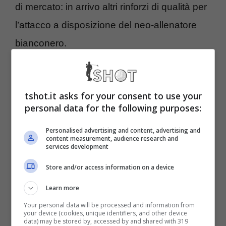
di mercato: in arrivo altri rinforzi di qualità per
l’attacco a disposizione del neo-allenatore
bianconero.
Juventus, chiusura
tshot.it asks for your consent to use your
immediata: ecco l’affare
personal data for the following purposes:
decisivo
Personalised advertising and content, advertising and
content measurement, audience research and
services development
La Juventus è sempre molto attiva sul fronte
Store and/or access information on a device
calciomercato per regalare nuovi innesti di
Learn more
qualità all’allenatore bianconero, che sta
Your personal data will be processed and information from
facendo lavorare duramente i calciatori a sua
your device (cookies, unique identifiers, and other device
data) may be stored by, accessed by and shared with 319