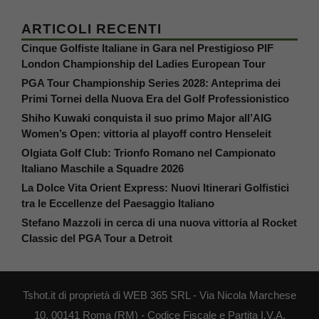
ARTICOLI RECENTI
Cinque Golfiste Italiane in Gara nel Prestigioso PIF
London Championship del Ladies European Tour
PGA Tour Championship Series 2028: Anteprima dei
Primi Tornei della Nuova Era del Golf Professionistico
Shiho Kuwaki conquista il suo primo Major all’AIG
Women’s Open: vittoria al playoff contro Henseleit
Olgiata Golf Club: Trionfo Romano nel Campionato
Italiano Maschile a Squadre 2026
La Dolce Vita Orient Express: Nuovi Itinerari Golfistici
tra le Eccellenze del Paesaggio Italiano
Stefano Mazzoli in cerca di una nuova vittoria al Rocket
Classic del PGA Tour a Detroit
Tshot.it di proprietà di WEB 365 SRL - Via Nicola Marchese
10, 00141 Roma (RM) - Codice Fiscale e Partita I.V.A.