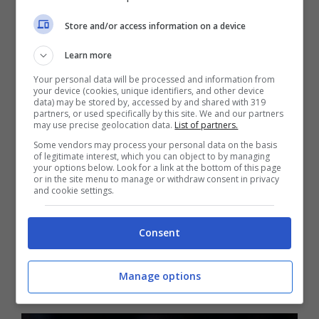
ma c’è sicuramente voglia di vincere che
scorre nelle sue vene e per questo motivo
Store and/or access information on a device
sente il bisogno di dover cambiare sempre di
Learn more
più per tornare a essere il migliore.
Your personal data will be processed and information from
your device (cookies, unique identifiers, and other device
data) may be stored by, accessed by and shared with 319
partners, or used specifically by this site. We and our partners
Esonero già deciso, scelto
may use precise geolocation data.
List of partners.
Some vendors may process your personal data on the basis
il sostituto
of legitimate interest, which you can object to by managing
your options below. Look for a link at the bottom of this page
or in the site menu to manage or withdraw consent in privacy
and cookie settings.
Ultimissime notizie che riguardano la scelta
in
panchina con la Juventus che ha
Consent
l’occasione di poter firmare subito il
Manage options
nuovo colpo
.