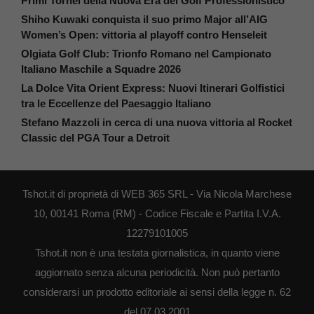
Primi Tornei della Nuova Era del Golf Professionistico
Shiho Kuwaki conquista il suo primo Major all’AIG
Women’s Open: vittoria al playoff contro Henseleit
Olgiata Golf Club: Trionfo Romano nel Campionato
Italiano Maschile a Squadre 2026
La Dolce Vita Orient Express: Nuovi Itinerari Golfistici
tra le Eccellenze del Paesaggio Italiano
Stefano Mazzoli in cerca di una nuova vittoria al Rocket
Classic del PGA Tour a Detroit
Tshot.it di proprietà di WEB 365 SRL - Via Nicola Marchese
10, 00141 Roma (RM) - Codice Fiscale e Partita I.V.A.
12279101005
Tshot.it non è una testata giornalistica, in quanto viene
aggiornato senza alcuna periodicità. Non può pertanto
considerarsi un prodotto editoriale ai sensi della legge n. 62
del 07.03.2001