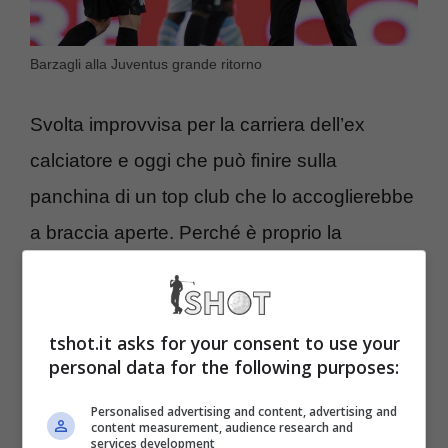
Barzagli alla Juventus grande ritorno
Svolta improvvisa per la carriera dell’ex
calciatore e oggi che può finire sulla
panchina di un top club che lo accoglierebbe
a braccia aperte. Perché è proprio la
Juventus che può puntare su di lui di
nuovo
, ma sotto altre vesti quest’anno
perché sembra difficile che possa avere
tshot.it asks for your consent to use your
personal data for the following purposes:
subito un’occasione maggiormente per
ambiziosa come quella di qualche anno fa,
Personalised advertising and content, advertising and
content measurement, audience research and
services development