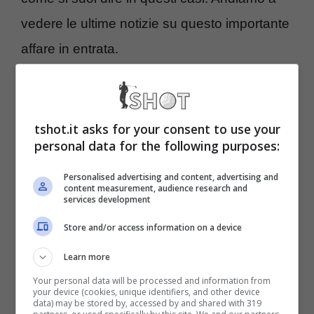
vedere le ultime notizie su questo importante
affare in entrata.
I bianconeri provano il
colpo dalla Bundesliga
tshot.it asks for your consent to use your
personal data for the following purposes:
Dal punto di vista delle disponibilità
Personalised advertising and content, advertising and
content measurement, audience research and
economiche, non siamo di certo al cospetto
services development
della grandissima
Juventus
. I bianconeri,
Store and/or access information on a device
infatti, devono far quadrare i conti e,
Learn more
possibilmente, tornare a vincere, dal
Your personal data will be processed and information from
your device (cookies, unique identifiers, and other device
momento che
bisogna tornare
data) may be stored by, accessed by and shared with 319