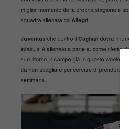
miglior momento della propria stagione e so
squadra allenata da
Allegri
.
Juventus
che contro il
Cagliari
dovrà rinun
infatti, si è allenato a parte e, come riferito 
suo ritorno in campo già in questo weekend. P
da non sbagliare per cercare di prendersi la 
settimana.