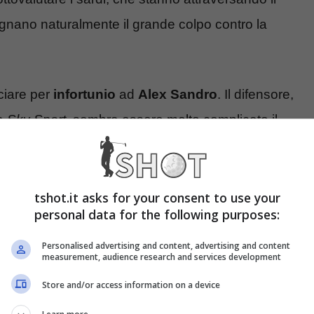
gnano naturalmente il grande colpo contro la
ciare per
infortunio
ad
Alex Sandro
. Il difensore,
da
Sky Sport
, sembra essere molto complicato il
ossibile un rientro proprio contro l’
Inter
, sfida
vetta della classifica solitaria per almeno una
tshot.it asks for your consent to use your
personal data for the following purposes:
Personalised advertising and content, advertising and content
measurement, audience research and services development
Store and/or access information on a device