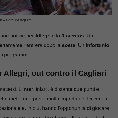
.it – Foto Instagram
uone notizie per
Allegri
e la
Juventus
. Un
i certamente rientrerà dopo la
sosta
. Un
infortunio
e i programmi.
 Allegri, out contro il Cagliari
ttersi. L’
Inter
, infatti, è distante due punti e
 che mette una posta molto importante. Di certo i
zionale e, in più, hanno l’opportunità di giocare
ttovalutare i sardi, che stanno attraversando il