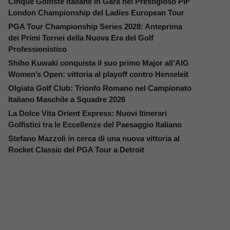
Cinque Golfiste Italiane in Gara nel Prestigioso PIF
London Championship del Ladies European Tour
PGA Tour Championship Series 2028: Anteprima
dei Primi Tornei della Nuova Era del Golf
Professionistico
Shiho Kuwaki conquista il suo primo Major all’AIG
Women’s Open: vittoria al playoff contro Henseleit
Olgiata Golf Club: Trionfo Romano nel Campionato
Italiano Maschile a Squadre 2026
La Dolce Vita Orient Express: Nuovi Itinerari
Golfistici tra le Eccellenze del Paesaggio Italiano
Stefano Mazzoli in cerca di una nuova vittoria al
Rocket Classic del PGA Tour a Detroit