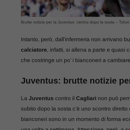
Brutte notizie per la Juventus: rientra dopo la sosta – Tshot
Intanto, però, dall’infermeria non arrivano b
calciatore
, infatti, si allena a parte e quas
che costringe un po’ i bianconeri a cambiar
Juventus: brutte notizie per
La
Juventus
contro il
Cagliari
non può perme
subito dopo la sosta c’è uno scontro diretto
bianconeri sono in un momento di forma ecce
una volta a settimana. Attenzione, però, a so