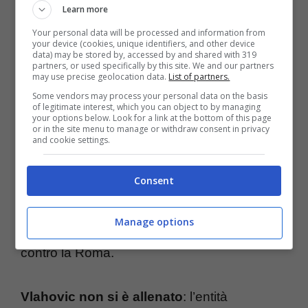
problema per l’attaccante che non ha
Learn more
Your personal data will be processed and information from
iniziano bene questa stagione.
your device (cookies, unique identifiers, and other device
data) may be stored by, accessed by and shared with 319
partners, or used specifically by this site. We and our partners
may use precise geolocation data.
List of partners.
La rete contro il Frosinone, decisiva per la
Some vendors may process your personal data on the basis
vittoria della Juventus, ha ridato il sorriso a
of legitimate interest, which you can object to by managing
your options below. Look for a link at the bottom of this page
Vlahovic che quest’oggi ha subito un altro
or in the site menu to manage or withdraw consent in privacy
and cookie settings.
infortunio
. L’attaccante serbo ha riportato
una botta al piede. Le condizioni fisiche del
Consent
giocatore destano preoccupazione, a questo
Manage options
punto è in dubbio per la gara di campionato
contro la Roma.
Vlahovic non si è allenato
: l’entità