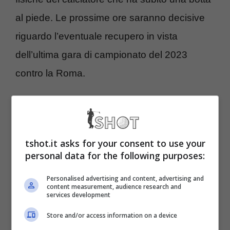
al piede. Le prossime ore saranno decisive
riguardo l’eventuale recupero in vista
dell’ultima gara di campionato del 2023
contro la Roma.
Juventus: infortunio per un
big, ecco come sta
tshot.it asks for your consent to use your
personal data for the following purposes:
Non arrivano buone notizie per la Juventus.
Personalised advertising and content, advertising and
Allegri sorride a metà visto che ha perso un
content measurement, audience research and
services development
altro calciatore che è in dubbio per la gara di
Store and/or access information on a device
campionato contro la Roma. Ennesimo