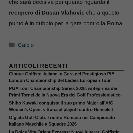
che sarà decisiva per quanto riguarda il
recupero di Dusan Vlahovic
che a questo
punto è in dubbio per la gara contro la Roma.
Categorie
Calcio
ARTICOLI RECENTI
Cinque Golfiste Italiane in Gara nel Prestigioso PIF
London Championship del Ladies European Tour
PGA Tour Championship Series 2028: Anteprima dei
Primi Tornei della Nuova Era del Golf Professionistico
Shiho Kuwaki conquista il suo primo Major all’AIG
Women’s Open: vittoria al playoff contro Henseleit
Olgiata Golf Club: Trionfo Romano nel Campionato
Italiano Maschile a Squadre 2026
La Dolce Vita Orient Express: Nuovi Itinerari Golfistici