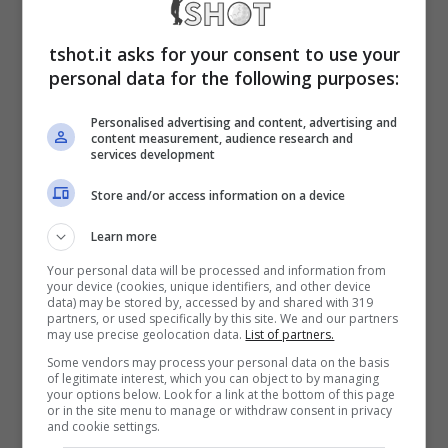
69) ha chiuso bene, ma meglio di tutti ha
fatto Simon Dyson, nella foto di Federgolf.it,
tshot.it asks for your consent to use your
(265 – 67 67 68 63), con un ultimo giro da
personal data for the following purposes:
favola che gli ha permesso il recupero su
Personalised advertising and content, advertising and
content measurement, audience research and
Peter Lawrie (65 68 65 67) e su Peter
services development
Hedblom (66 66 64 69).
Store and/or access information on a device
Learn more
Al quarto posto con 266 troviamo l’irlandese
Your personal data will be processed and information from
your device (cookies, unique identifiers, and other device
Damien McGrane, al quinto posto con 267
data) may be stored by, accessed by and shared with 319
partners, or used specifically by this site. We and our partners
ecco il gallese Jamie Donaldson e l’altro
may use precise geolocation data.
List of partners.
irlandese Darren Clarke. Dyson torna a casa
Some vendors may process your personal data on the basis
of legitimate interest, which you can object to by managing
your options below. Look for a link at the bottom of this page
con un bell’assegno da 300.000 euro, il
or in the site menu to manage or withdraw consent in privacy
and cookie settings.
montepremi complessivo del torneo era di