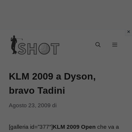
Vai
Menu
al
contenuto
KLM 2009 a Dyson,
bravo Tadini
Agosto 23, 2009
di
[galleria id=”377″]
KLM 2009 Open
che va a