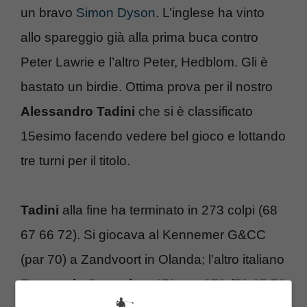
un bravo
Simon Dyson
. L’inglese ha vinto
allo spareggio già alla prima buca contro
Peter Lawrie e l’altro Peter, Hedblom. Gli è
bastato un birdie. Ottima prova per il nostro
Alessandro Tadini
che si è classificato
15esimo facendo vedere bel gioco e lottando
tre turni per il titolo.
Tadini
alla fine ha terminato in 273 colpi (68
67 66 72). Si giocava al Kennemer G&CC
(par 70) a Zandvoort in Olanda; l’altro italiano
Emanuele Canonica
, 47° con 278 (70 67 72