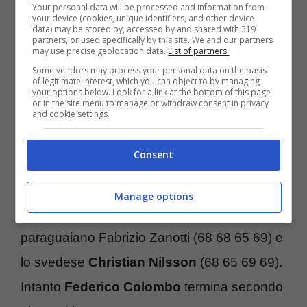
Your personal data will be processed and information from
dell’European Tour dopo il prestigioso
your device (cookies, unique identifiers, and other device
data) may be stored by, accessed by and shared with 319
successo in World Cup al
PGA
partners, or used specifically by this site. We and our partners
may use precise geolocation data.
List of partners.
Championship 2010
. Franceco Molinari
Some vendors may process your personal data on the basis
of legitimate interest, which you can object to by managing
recupera molto nell’ultimo giro e termina
your options below. Look for a link at the bottom of this page
or in the site menu to manage or withdraw consent in privacy
ottavo, 26esimo
Manassero
and cookie settings.
Consent
Kaymer conclude con impressionante
regolarità a 266 colpi (67 67 66 66), 14 sotto
Manage options
il par, staccando di quattro colpi il
paraguaiano Fabrizio Zanotti (68 68 65 69) e
lo svedese
Christian Nilsson
(68 65 69 69).
Intanto
Federico Colombo
termina secondo