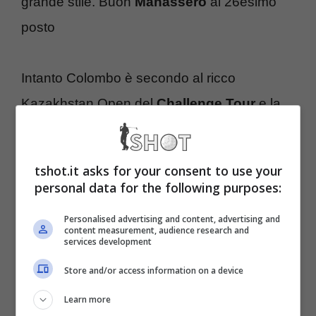
grande stile. Buon
Manassero
al 26esimo
posto
Intanto Colombo è secondo al ricco
Kazakhstan Open del
Challenge Tour
e la
rientrante
Diana Luna
cede solo allo
spareggio sul Ladies European Tour. Ecco,
tshot.it asks for your consent to use your
nel frattempo, cosa è successo in Olanda al
personal data for the following purposes:
KLM Open
Personalised advertising and content, advertising and
content measurement, audience research and
services development
Klm Open 2010
al bravo
Martin Kaymer che
Store and/or access information on a device
dall’alto della sua classe e compostezza
Learn more
teutonica
si aggiudica anche questo torneo