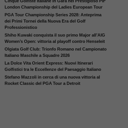
Cinque Golfiste Italiane in Gara nel Prestigioso PIF
London Championship del Ladies European Tour
PGA Tour Championship Series 2028: Anteprima
dei Primi Tornei della Nuova Era del Golf
Professionistico
Shiho Kuwaki conquista il suo primo Major all’AIG
Women’s Open: vittoria al playoff contro Henseleit
Olgiata Golf Club: Trionfo Romano nel Campionato
Italiano Maschile a Squadre 2026
La Dolce Vita Orient Express: Nuovi Itinerari
Golfistici tra le Eccellenze del Paesaggio Italiano
Stefano Mazzoli in cerca di una nuova vittoria al
Rocket Classic del PGA Tour a Detroit