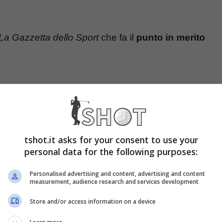
La Gazzetta dello Sport
che fa il
punto in merito
sta dei suoi desideri. E’ un centrocampista che si
e del prossimo tecnico bianconero, Thiago Motta.
to c’è Koopmeiners
. Il centrocampista è
tshot.it asks for your consent to use your
personal data for the following purposes:
i qualità all’interno reparto che, con molta
 destinato ad altri lidi.
Personalised advertising and content, advertising and content
measurement, audience research and services development
Store and/or access information on a device
intenzione di
definire al più presto l’operazione