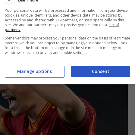
 è al momento in salita, ma per sbloccarla possono
Learn more
Your personal data will be processed and information from your device
e l’esterno
Matias Soulé.
(cookies, unique identifiers, and other device data) may be stored by,
accessed by and shared with 319 partners, or used specifically by this
site. We and our partners may use precise geolocation data.
List of
partners.
Some vendors may process your personal data on the basis of legitimate
interest, which you can object to by managing your options below. Look
for a link at the bottom of this page or in the site menu to manage or
withdraw consent in privacy and cookie settings.
Manage options
Consent