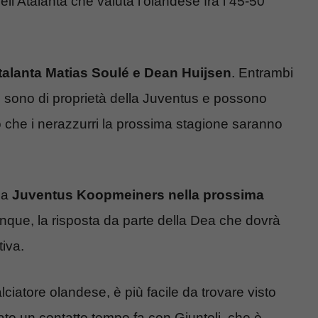
l’Atalanta che valuta l’olandese fra i 45-50
Atalanta Matias Soulé e Dean Huijsen
. Entrambi
, sono di proprietà della Juventus e possono
 che i nerazzurri la prossima stagione saranno
lla
Juventus Koopmeiners nella prossima
unque, la risposta da parte della Dea che dovrà
tiva.
alciatore olandese, è più facile da trovare visto
ato un contatto tempo fa con Giuntoli, che è