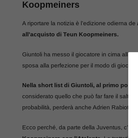
Koopmeiners
A riportare la notizia è l’edizione odierna de
all’acquisto di Teun Koopmeiners.
Giuntoli ha messo il giocatore in cima alla li
sposa alla perfezione per il modo di giocar
Nella short list di Giuntoli, al primo pos
considerato quello che può far fare il salto d
probabilità, perderà anche Adrien Rabiot che è
Ecco perché, da parte della Juventus, c’è l’