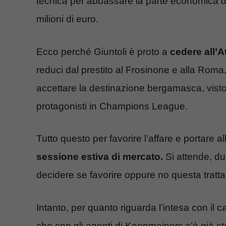
tecnica per abbassare la parte economica del
milioni di euro.
Ecco perché Giuntoli è proto a
cedere all’
reduci dal prestito al Frosinone e alla Roma
accettare la destinazione bergamasca, visto
protagonisti in Champions League.
Tutto questo per favorire l’affare e portare a
sessione estiva di mercato.
Si attende, d
decidere se favorire oppure no questa tratta
Intanto, per quanto riguarda l’intesa con il c
che con gli agenti di Koopmeiners c’è già st