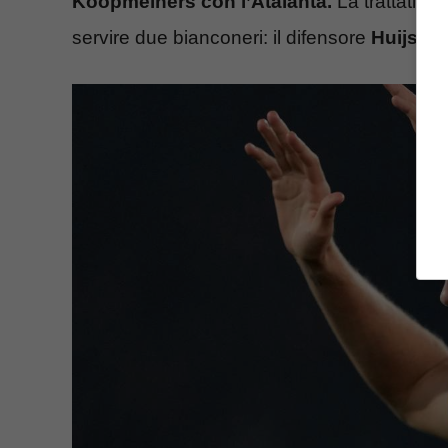
Koopmeiners con l’Atalanta.
La trattativa
servire due bianconeri: il difensore
Huijsen